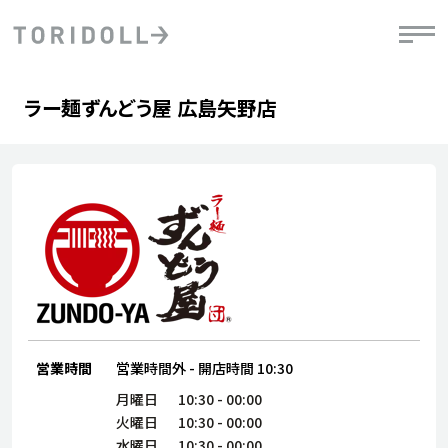
Skip to content
Return to Nav
Day of the Week
phone
Hours
ラー麺ずんどう屋 広島矢野店
PRニュース
中長期経営計画
ライブラリ
IRニュース
決
地
方針
ファイナンス戦略
トリドールのサステナビリティ
有
気
デジタルトランス
粟田社長が語る
財
資
会社情報
フォーメーション戦略
トリドールのサステナビリティ
決
エ
粟田社長が語るトリドールDX
ステークホルダーとの
月
自
経営理念
コミュニケーション
DXビジョン2028
チ
人
トリドールのDX ～これまでとこれから～
連
ニュース
商品
営業時間
営業時間外
-
開店時間
10:30
人
株主・投資家情報
ダ
月曜日
10:30
-
00:00
火曜日
10:30
-
00:00
働
水曜日
10:30
-
00:00