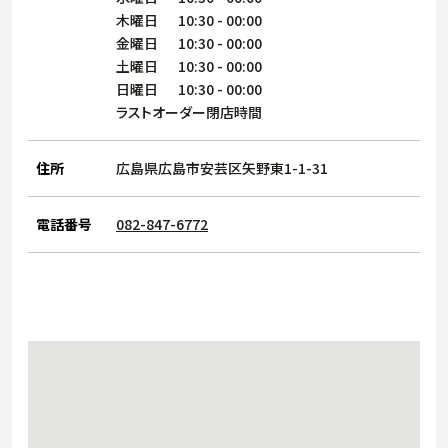
サステナビリティ
人
木曜日
10:30
-
00:00
労
金曜日
10:30
-
00:00
サプ
土曜日
10:30
-
00:00
ブランド
店舗検索
社
日曜日
10:30
-
00:00
店舗一覧
採用情報
ラストオーダー閉店時間
よくある質問・お問い合わせ
住所
広島県広島市安芸区矢野東1-1-31
日本語
English
简体中文
電話番号
082-847-6772