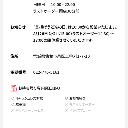
サステナビリティ
人
日曜日
10:00
-
22:00
労
ラストオーダー閉店30分前
サプ
ブランド
店舗検索
社
お知らせ
「釜揚げうどんの日」は10:00から営業いたします。
店舗一覧
採用情報
8月26日（水）は15:00（ラストオーダー14:30）～
17:00の間休業させていただきます。
よくある質問・お問い合わせ
住所
宮城県仙台市泉区上谷刈1-7-10
日本語
English
简体中文
電話番号
022-776-5161
お持ち帰り専用窓口あり
キャッシュレス対応
お持ち帰り
駐車場
モバイルオーダー
デリバリーサービス
ドライブスルー