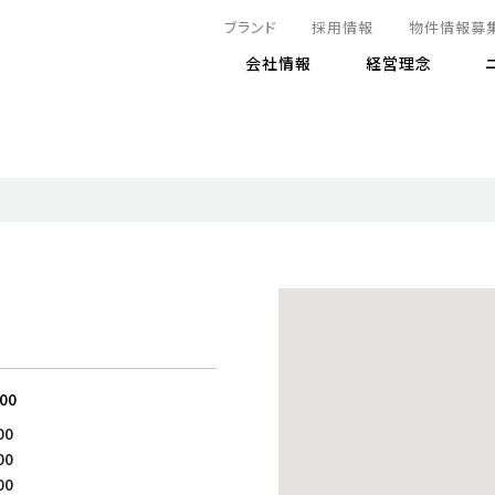
ブランド
採用情報
物件情報募
会社情報
経営理念
IRニュース
決算情報
地球とともに
サステナビリティニュース
株式
責任
方針・マネジメント体制
株式事
コーポ
リティ
有価証券報告書
気候変動への対応
株主総
コンプ
財務情報
資源循環に向けて
アナリ
リスク
リティ
決算レビュー
エネルギー使用量の削減
株式取
リスク
DX
月次売上高レポート
自然との共生
電子公
サステ
チャートジェネレータ
株主優
人と社会とともに
GRI
でとこれから～
連結財務諸表
免責事
:00
商品・サービス
ESG
00
IRカ
人材の育成
外部
00
ダイバーシティの推進
株主
00