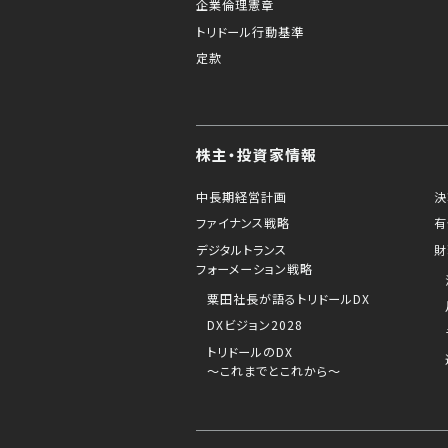
企業倫理憲章
トリドール行動基準
定款
株主・投資家情報
中長期経営計画
決
ファイナンス戦略
有
デジタルトランス
財
フォーメーション戦略
粟田社長が語るトリドールDX
DXビジョン2028
トリドールのDX
～これまでとこれから～