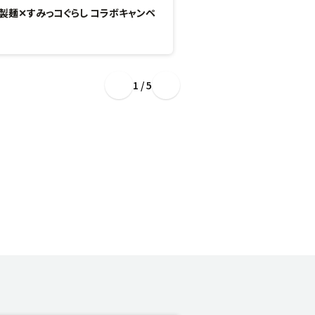
製麺✕すみっコぐらし コラボキャンペ
“ぷるもち新食感”のひん
場！
1 / 5