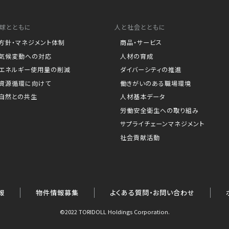
球とともに
人と社会とともに
方針・マネジメント体制
商品・サービス
気候変動への対応
人材の育成
エネルギー使用量の削減
ダイバーシティの推進
資源循環に向けて
働きがいのある職場環境
自然との共生
人材基本データ
労働安全衛生への取り組み
サプライチェーンマネジメント
社会貢献活動
報
物件情報募集
よくある質問・お問い合わせ
©2022 TORIDOLL Holdings Corporation.