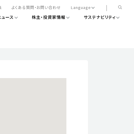
集
よくある質問・お問い合わせ
Language
ニュース
株主・投資家情報
サステナビリティ
日本語
English
簡体中文
情報
ある経営基盤の構築
DXニュース
務手続きについて
レート・ガバナンス
会
ライアンス
ストカバレッジ
マネジメント
扱規則
情報
告
ィナビリティデータ
待について
スタンダード対照表
項
調査用インデックス
レンダー
評価
通信