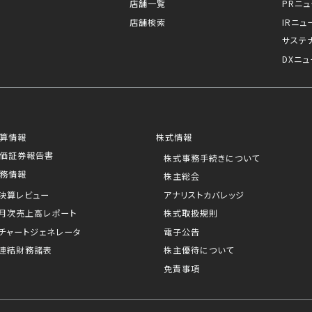
店舗一覧
PRニ
店舗検索
IRニュ
サステ
DXニュ
算情報
株式情報
価証券報告書
株式事務手続きについて
務情報
株主総会
決算レビュー
アナリストカバレッジ
月次売上高レポート
株式取扱規則
チャートジェネレータ
電子公告
連結財務諸表
株主優待について
免責事項