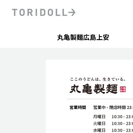
Skip to content
Return to Nav
Day of the Week
phone
Hours
丸亀製麺広島上安
PRニュース
中長期経営計画
ライブラリ
ファイナンス戦略
トリドールのサステナビ
デジタルトランス
粟田社長が語る
フォーメーション戦略
トリドールのサステナビ
粟田社長が語るトリドール
ステークホルダーとの
コミュニケーション
DXビジョン2028
トリドールのDX ～これま
営業時間
営業中
-
閉店時間
23
月曜日
10:30
-
23:
火曜日
10:30
-
23:
水曜日
10:30
-
23: