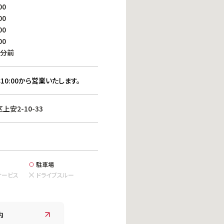
働きがいのある職場環境
00
ディス
00
人材基本データ
00
労働安全衛生への取り組み
00
サプライチェーンマネジメント
0分前
社会貢献活動
10:00から営業いたします。
安2-10-33
駐車場
サービス
ドライブスルー
内