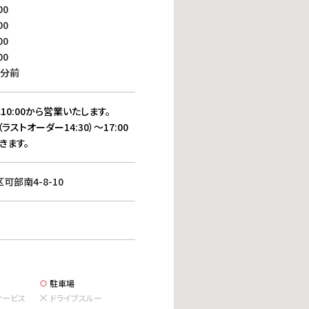
働きがいのある職場環境
00
ディス
00
人材基本データ
00
労働安全衛生への取り組み
00
サプライチェーンマネジメント
0分前
社会貢献活動
10:00から営業いたします。
（ラストオーダー14:30）～17:00
きます。
部南4-8-10
駐車場
サービス
ドライブスルー