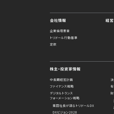
会社情報
経営
企業倫理憲章
トリドール行動基準
定款
株主・投資家情報
中長期経営計画
決
ファイナンス戦略
有
デジタルトランス
財
フォーメーション戦略
粟田社長が語るトリドールDX
DXビジョン2028