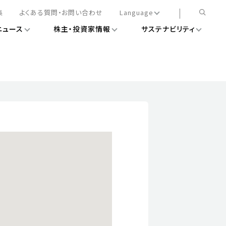
集
よくある質問・お問い合わせ
Language
ニュース
株主・投資家情報
サステナビリティ
日本語
English
簡体中文
情報
ある経営基盤の構築
DXニュース
務手続きについて
レート・ガバナンス
会
ライアンス
ストカバレッジ
マネジメント
扱規則
情報
告
ィナビリティデータ
待について
スタンダード対照表
項
調査用インデックス
レンダー
評価
通信