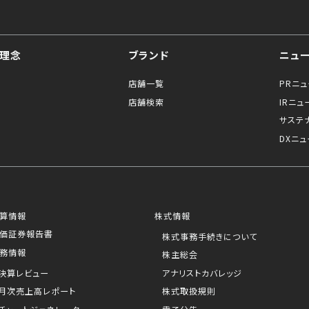
理念
ブランド
ニュ
店舗一覧
PRニ
店舗検索
IRニュ
サステ
DXニュ
算情報
株式情報
価証券報告書
株式事務手続きについて
務情報
株主総会
決算レビュー
アナリストカバレッジ
月次売上高レポート
株式取扱規則