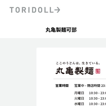
Skip to content
Return to Nav
Day of the Week
phone
Hours
丸亀製麺可部
PRニュース
中長期経営計画
ライブラリ
ファイナンス戦略
トリドールのサステナビ
デジタルトランス
粟田社長が語る
フォーメーション戦略
トリドールのサステナビ
粟田社長が語るトリドール
ステークホルダーとの
コミュニケーション
DXビジョン2028
トリドールのDX ～これま
営業時間
営業中
-
閉店時間
23
月曜日
10:30
-
23:
火曜日
10:30
-
23:
水曜日
10:30
-
23: