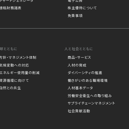
チャートジェネレータ
電子公告
連結財務諸表
株主優待について
免責事項
球とともに
人と社会とともに
方針・マネジメント体制
商品・サービス
気候変動への対応
人材の育成
エネルギー使用量の削減
ダイバーシティの推進
資源循環に向けて
働きがいのある職場環境
自然との共生
人材基本データ
労働安全衛生への取り組み
サプライチェーンマネジメント
社会貢献活動