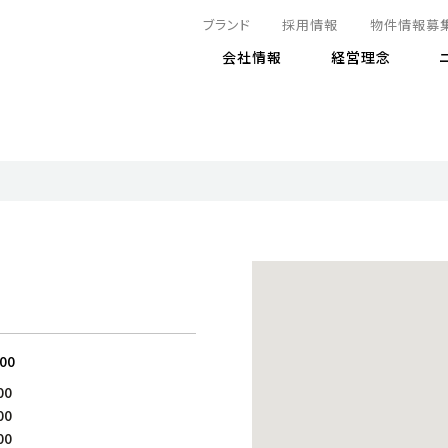
ブランド
採用情報
物件情報募
会社情報
経営理念
IRニュース
決算情報
地球とともに
サステナビリティニュース
株式
責任
方針・マネジメント体制
株式事
コーポ
リティ
有価証券報告書
気候変動への対応
株主総
コンプ
財務情報
資源循環に向けて
アナリ
リスク
リティ
決算レビュー
エネルギー使用量の削減
株式取
リスク
DX
月次売上高レポート
自然との共生
電子公
サステ
チャートジェネレータ
株主優
人と社会とともに
GRI
でとこれから～
連結財務諸表
免責事
:00
商品・サービス
ESG
00
IRカ
人材の育成
外部
00
ダイバーシティの推進
株主
00