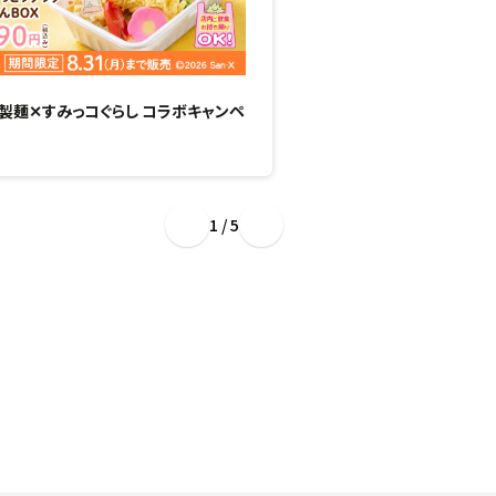
製麺✕すみっコぐらし コラボキャンペ
“ぷるもち新食感”のひん
場！
1 / 5