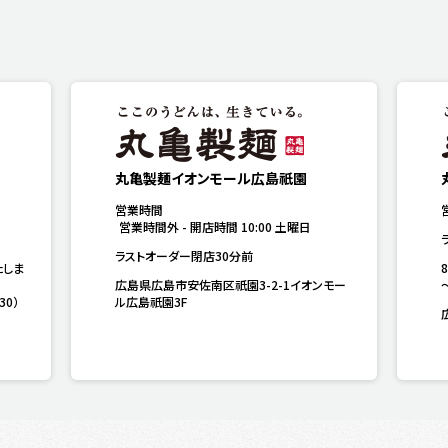
丸亀製麺イオンモール広島祇園
営業時間
営業時間外
-
開店時間
10:00
土曜日
ラストオーダー閉店30分前
たしま
広島県広島市安佐南区祇園3-2-1イオンモー
30）
ル広島祇園3F