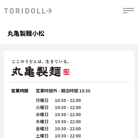
Skip to content
Return to Nav
Day of the Week
phone
Hours
丸亀製麺小松
PRニュース
中長期経営計画
ライブラリ
IRニュース
決
地
方針
ファイナンス戦略
トリドールのサステナビリティ
有
気
デジタルトランス
粟田社長が語る
財
資
会社情報
フォーメーション戦略
トリドールのサステナビリティ
決
エ
粟田社長が語るトリドールDX
ステークホルダーとの
月
自
経営理念
コミュニケーション
DXビジョン2028
営業時間
営業時間外
-
開店時間
10:30
チ
人
トリドールのDX ～これまでとこれから～
連
月曜日
10:30
-
22:00
ニュース
商品
火曜日
10:30
-
22:00
人
水曜日
10:30
-
22:00
株主・投資家情報
木曜日
10:30
-
22:00
ダ
金曜日
10:30
-
22:00
働
土曜日
10:30
-
22:00