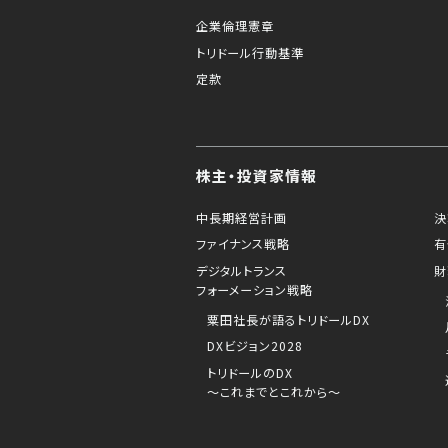
企業倫理憲章
to your search
トリドール行動基準
丸亀製麺渋谷道玄坂
定款
0.63 km
東京都渋谷区道玄坂2-9-9梅原ビル1F
株主・投資家情報
営業中
-
閉店時間
23:00
ラストオーダー閉店15分前
中長期経営計画
決
ファイナンス戦略
有
キャッシュレス対応
お持ち帰り
デリバリーサービス
ドライブスル
デジタルトランス
財
フォーメーション戦略
to your search
粟田社長が語るトリドールDX
立呑み晩杯屋 中目黒目黒
DXビジョン2028
トリドールのDX
～これまでとこれから～
2.03 km
東京都目黒区上目黒1-26-1