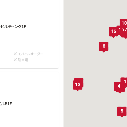
働きがいのある職場環境
ディス
人材基本データ
労働安全衛生への取り組み
18
ビルディング1F
17
サプライチェーンマネジメント
15
16
14
12
社会貢献活動
8
モバイルオーダー
ー
駐車場
1
11
13
4
3
ルB1F
5