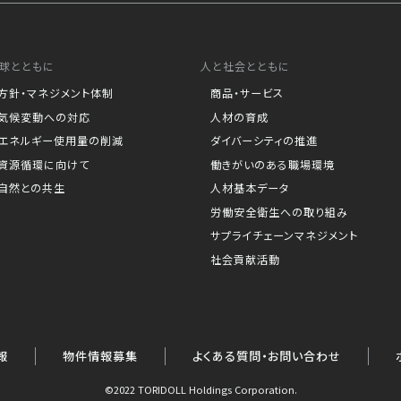
15分前
球とともに
人と社会とともに
方針・マネジメント体制
商品・サービス
気候変動への対応
人材の育成
エネルギー使用量の削減
ダイバーシティの推進
資源循環に向けて
働きがいのある職場環境
B恵比寿ビル１F
自然との共生
人材基本データ
労働安全衛生への取り組み
サプライチェーンマネジメント
社会貢献活動
00～22:00までの営業とさせていた
3時(ラストオーダー22時30
報
物件情報募集
よくある質問・お問い合わせ
©2022 TORIDOLL Holdings Corporation.