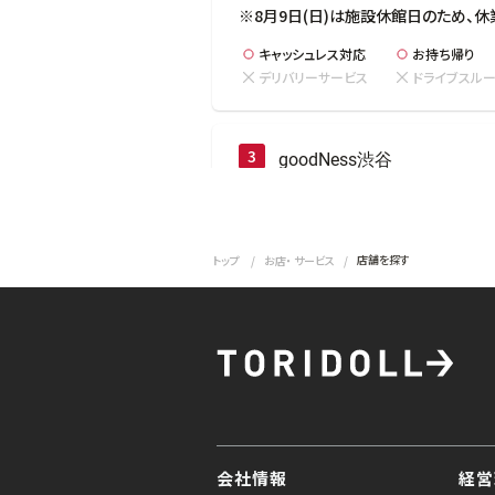
※8月9日(日)は施設休館日のため、休
キャッシュレス対応
お持ち帰り
デリバリーサービス
ドライブスル
to your search
goodNess渋谷
0.58 km
東京都渋谷区道玄坂1丁目12-1渋谷マ
店舗を探す
トップ
お店・ サービス
営業中
-
閉店時間
23:00
ラストオーダー閉店60分前（ドリンク:閉
◆ミニマムチャージのご案内◆

17:00以降はお一人様1,650円(税
ます。未満の場合は差額を頂戴いたしま
願い申し上げます。
キャッシュレス対応
お持ち帰り
会社情報
経営
デリバリーサービス
ドライブスル