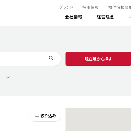
ブランド
採用情報
物件情報募
会社情報
経営理念
IRニュース
決算情報
地球とともに
サステナビリティニュース
株式
責任
方針・マネジメント体制
株式事
コーポ
リティ
有価証券報告書
現在地から探す
気候変動への対応
株主総
コンプ
財務情報
資源循環に向けて
アナリ
リスク
リティ
決算レビュー
エネルギー使用量の削減
株式取
リスク
DX
月次売上高レポート
自然との共生
電子公
サステ
チャートジェネレータ
株主優
人と社会とともに
GRI
でとこれから～
連結財務諸表
免責事
商品・サービス
ESG
IRカ
絞り込み
人材の育成
外部
ダイバーシティの推進
株主