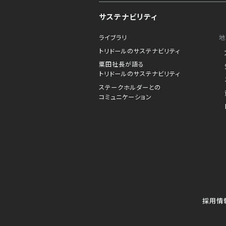
営業中
-
閉店時間
23:00
サステナビリティ
ラストオーダー：フード30分前、ドリンク
ライブラリ
地
to your search
トリドールのサステナビリティ
譚仔三哥米線恵比寿
粟田社長が語る
トリドールのサステナビリティ
ステークホルダーとの
2.07 km
コミュニケーション
東京都渋谷区恵比寿１丁目１０ー７TI
営業中
-
閉店時間
22:00
ラストオーダー閉店30分前
※8月12日(水)・8月14日(金)は11:
だきます。

※上記を除く 水曜日・金曜日は11時～2
分)までの営業となっております。
採用情