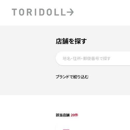
Skip to content
Return to Nav
店舗を探す
Submit a search.
PRニュース
中長期経営計画
ライブラリ
ファイナンス戦略
トリドールのサステナビ
デジタルトランス
粟田社長が語る
フォーメーション戦略
トリドールのサステナビ
ブランドで絞り込む
粟田社長が語るトリドール
ステークホルダーとの
コミュニケーション
DXビジョン2028
トリドールのDX ～これま
該当店舗
20件
to your search