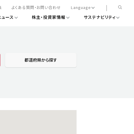
集
よくある質問・お問い合わせ
Language
ニュース
株主・投資家情報
サステナビリティ
日本語
English
簡体中文
情報
ある経営基盤の構築
DXニュース
務手続きについて
レート・ガバナンス
都道府県から探す
会
ライアンス
ストカバレッジ
マネジメント
扱規則
情報
告
ィナビリティデータ
待について
スタンダード対照表
項
調査用インデックス
レンダー
評価
通信