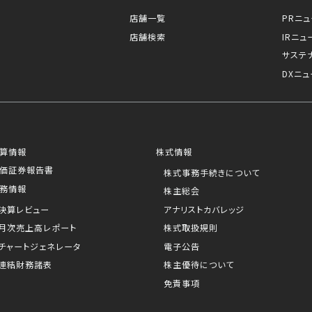
店舗一覧
PRニ
店舗検索
IRニュ
サステ
DXニュ
算情報
株式情報
価証券報告書
株式事務手続きについて
モバイルオーダー
ー
駐車場
務情報
株主総会
決算レビュー
アナリストカバレッジ
月次売上高レポート
株式取扱規則
川RS
チャートジェネレータ
電子公告
連結財務諸表
株主優待について
免責事項