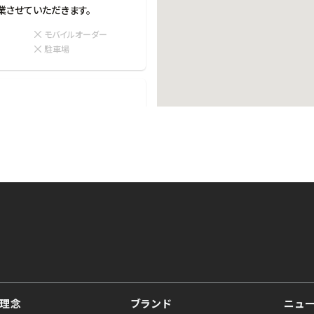
業させていただきます。
モバイルオーダー
ー
駐車場
ークシティ 4F
店30分前）
込)以上のご利用をお願い申し上げ
す。何卒ご理解賜りますようお
モバイルオーダー
理念
ブランド
ニュ
ー
駐車場