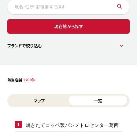
サステナビリティ
人
労
サプ
ブランド
店舗検索
現在地から探す
社
店舗一覧
採用情報
よくある質問・お問い合わせ
ブランドで絞り込む
日本語
English
简体中文
該当店舗
1200件
Switch between List and Map view for search results
マップ
一覧
焼きたてコッペ製パンメトロセンター葛西