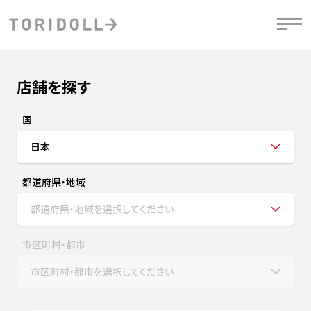
Skip to content
Return to Nav
店舗を探す
Submit a search.
PRニュース
中長期経営計画
ライブラリ
IRニュース
決
地
方針
ファイナンス戦略
トリドールのサステナビリティ
有
国
気
デジタルトランス
粟田社長が語る
財
日本
資
会社情報
フォーメーション戦略
トリドールのサステナビリティ
決
エ
粟田社長が語るトリドールDX
都道府県・地域
ステークホルダーとの
月
自
経営理念
コミュニケーション
DXビジョン2028
チ
都道府県・地域を選択してください
人
トリドールのDX ～これまでとこれから～
連
ニュース
商品
市区町村・都市
人
市区町村・都市を選択してください
株主・投資家情報
ダ
働