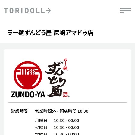
Skip to content
Return to Nav
Day of the Week
phone
Hours
ラー麺ずんどう屋 尼崎アマドゥ店
PRニュース
中長期経営計画
ライブラリ
IRニュース
決
地
方針
ファイナンス戦略
トリドールのサステナビリティ
有
気
デジタルトランス
粟田社長が語る
財
資
会社情報
フォーメーション戦略
トリドールのサステナビリティ
決
エ
粟田社長が語るトリドールDX
ステークホルダーとの
月
自
経営理念
コミュニケーション
DXビジョン2028
チ
人
トリドールのDX ～これまでとこれから～
連
ニュース
商品
営業時間
営業時間外
-
開店時間
10:30
人
株主・投資家情報
ダ
月曜日
10:30
-
00:00
火曜日
10:30
-
00:00
働
水曜日
10:30
-
00:00