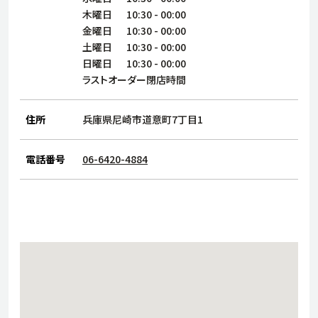
サステナビリティ
人
木曜日
10:30
-
00:00
労
金曜日
10:30
-
00:00
サプ
土曜日
10:30
-
00:00
ブランド
店舗検索
社
日曜日
10:30
-
00:00
店舗一覧
採用情報
ラストオーダー閉店時間
よくある質問・お問い合わせ
住所
兵庫県尼崎市道意町7丁目1
日本語
English
简体中文
電話番号
06-6420-4884