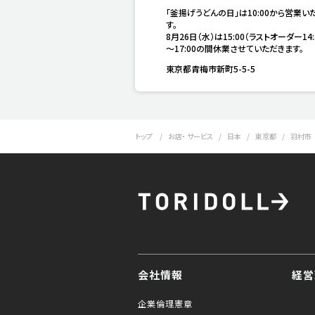
「釜揚げうどんの日」は10:00から営業い
す。

8月26日（水）は15:00（ラストオーダー14:
～17:00の間休業させていただきます。
東京都青梅市新町5-5-5
トップ
お店・ サービス
日本
東京都
羽村市
会社情報
経営
企業倫理憲章