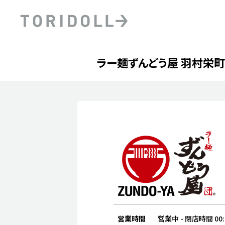
Skip to content
Return to Nav
Day of the Week
phone
Hours
ラー麺ずんどう屋 羽村栄
PRニュース
中長期経営計画
ライブラリ
ファイナンス戦略
トリドールのサステナビ
デジタルトランス
粟田社長が語る
フォーメーション戦略
トリドールのサステナビ
粟田社長が語るトリドール
ステークホルダーとの
コミュニケーション
DXビジョン2028
トリドールのDX ～これま
営業時間
営業中
-
閉店時間
00