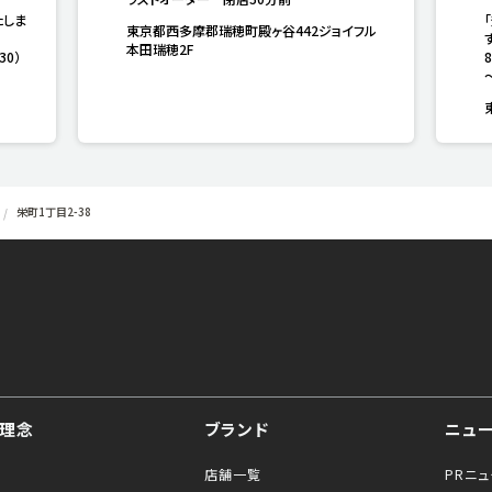
たしま
東京都西多摩郡瑞穂町殿ヶ谷442ジョイフル
す
本田瑞穂2F
30）
栄町1丁目2-38
理念
ブランド
ニュ
店舗一覧
PRニ