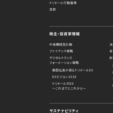
トリドール行動基準
定款
株主・投資家情報
中長期経営計画
決
ファイナンス戦略
有
デジタルトランス
財
フォーメーション戦略
粟田社長が語るトリドールDX
DXビジョン2028
トリドールのDX
～これまでとこれから～
サステナビリティ