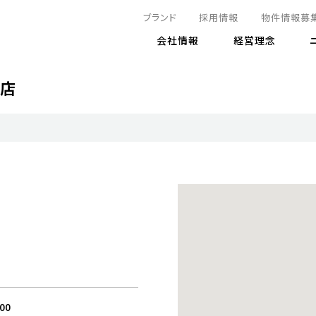
ブランド
採用情報
物件情報募
会社情報
経営理念
町店
IRニュース
決算情報
地球とともに
サステナビリティニュース
株式
責任
方針・マネジメント体制
株式事
コーポ
リティ
有価証券報告書
気候変動への対応
株主総
コンプ
財務情報
資源循環に向けて
アナリ
リスク
リティ
決算レビュー
エネルギー使用量の削減
株式取
リスク
DX
月次売上高レポート
自然との共生
電子公
サステ
チャートジェネレータ
株主優
人と社会とともに
GRI
でとこれから～
連結財務諸表
免責事
商品・サービス
ESG
IRカ
人材の育成
外部
ダイバーシティの推進
株主
:00