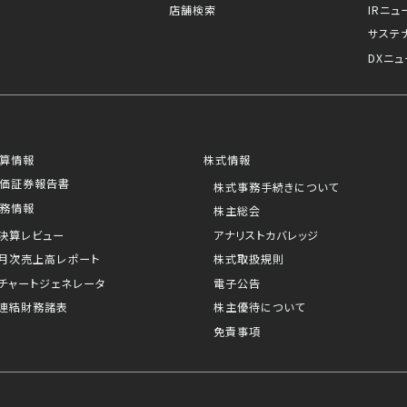
店舗検索
IRニュ
サステ
DXニュ
算情報
株式情報
価証券報告書
株式事務手続きについて
務情報
株主総会
決算レビュー
アナリストカバレッジ
月次売上高レポート
株式取扱規則
チャートジェネレータ
電子公告
連結財務諸表
株主優待について
免責事項