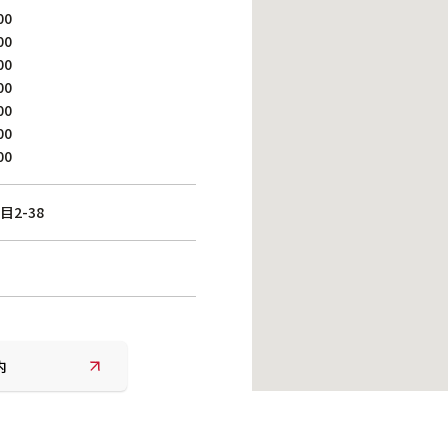
働きがいのある職場環境
00
ディス
人材基本データ
00
00
労働安全衛生への取り組み
00
サプライチェーンマネジメント
00
社会貢献活動
00
00
2-38
内