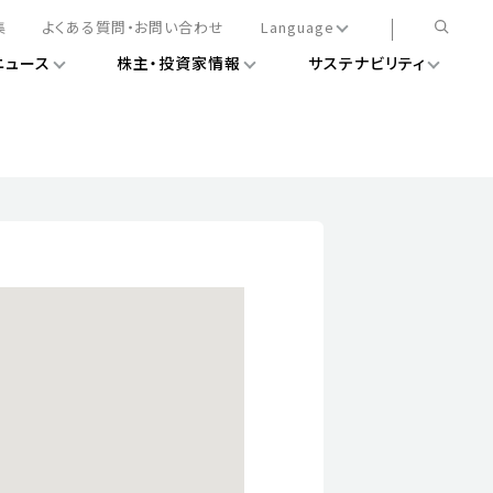
集
よくある質問・お問い合わせ
Language
ニュース
株主・投資家情報
サステナビリティ
日本語
English
簡体中文
情報
ある経営基盤の構築
DXニュース
務手続きについて
レート・ガバナンス
会
ライアンス
ストカバレッジ
マネジメント
扱規則
情報
告
ィナビリティデータ
待について
スタンダード対照表
項
調査用インデックス
レンダー
評価
通信