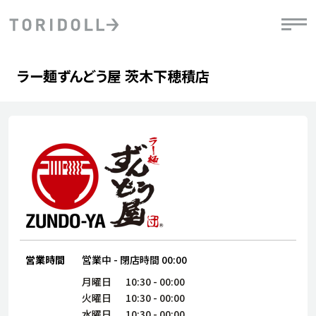
Skip to content
Return to Nav
Day of the Week
phone
Hours
ラー麺ずんどう屋 茨木下穂積店
PRニュース
中長期経営計画
ライブラリ
IRニュース
決
地
方針
ファイナンス戦略
トリドールのサステナビリティ
有
気
デジタルトランス
粟田社長が語る
財
資
会社情報
フォーメーション戦略
トリドールのサステナビリティ
決
エ
粟田社長が語るトリドールDX
ステークホルダーとの
月
自
経営理念
コミュニケーション
DXビジョン2028
チ
人
トリドールのDX ～これまでとこれから～
連
ニュース
商品
営業時間
営業中
-
閉店時間
00:00
人
株主・投資家情報
ダ
月曜日
10:30
-
00:00
火曜日
10:30
-
00:00
働
水曜日
10:30
-
00:00