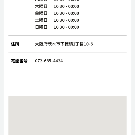
サステナビリティ
人
木曜日
10:30
-
00:00
労
金曜日
10:30
-
00:00
サプ
土曜日
10:30
-
00:00
ブランド
店舗検索
社
日曜日
10:30
-
00:00
店舗一覧
採用情報
よくある質問・お問い合わせ
住所
大阪府茨木市下穂積2丁目10-6
電話番号
072-665-4424
日本語
English
简体中文