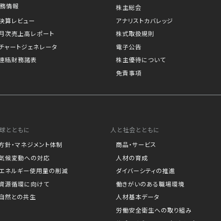
務情報
株主総会
決算レビュー
アナリストカバレッジ
月次売上高レポート
株式取扱規則
チャートジェネレータ
電子公告
連結財務諸表
株主優待について
免責事項
球とともに
人と社会とともに
方針・マネジメント体制
商品・サービス
気候変動への対応
人材の育成
エネルギー使用量の削減
ダイバーシティの推進
資源循環に向けて
働きがいのある職場環境
自然との共生
人材基本データ
労働安全衛生への取り組み