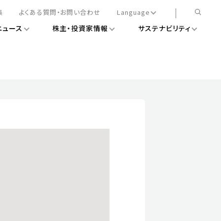
集
よくある質問・お問い合わせ
Language
ニュース
株主・投資家情報
サステナビリティ
日本語
English
簡体中文
情報
ある経営基盤の構築
DXニュース
務手続きについて
レート・ガバナンス
会
ライアンス
ストカバレッジ
マネジメント
扱規則
情報
告
ィナビリティデータ
待について
スタンダード対照表
項
調査用インデックス
レンダー
評価
通信