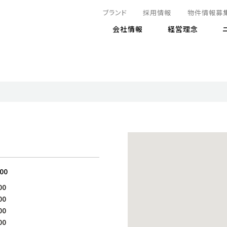
ブランド
採用情報
物件情報募
会社情報
経営理念
IRニュース
決算情報
地球とともに
サステナビリティニュース
株式
責任
方針・マネジメント体制
株式事
コーポ
リティ
有価証券報告書
気候変動への対応
株主総
コンプ
財務情報
資源循環に向けて
アナリ
リスク
リティ
決算レビュー
エネルギー使用量の削減
株式取
リスク
DX
月次売上高レポート
自然との共生
電子公
サステ
チャートジェネレータ
株主優
人と社会とともに
:00
GRI
でとこれから～
連結財務諸表
免責事
00
商品・サービス
ESG
00
IRカ
人材の育成
外部
00
ダイバーシティの推進
株主
00