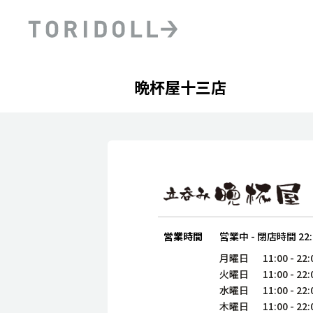
Skip to content
Return to Nav
Day of the Week
phone
Hours
晩杯屋十三店
PRニュース
中長期経営計画
ライブラリ
ファイナンス戦略
トリドールのサステナビ
デジタルトランス
粟田社長が語る
フォーメーション戦略
トリドールのサステナビ
粟田社長が語るトリドール
ステークホルダーとの
コミュニケーション
DXビジョン2028
営業時間
営業中
-
閉店時間
22
トリドールのDX ～これま
月曜日
11:00
-
22:
火曜日
11:00
-
22:
水曜日
11:00
-
22:
木曜日
11:00
-
22: