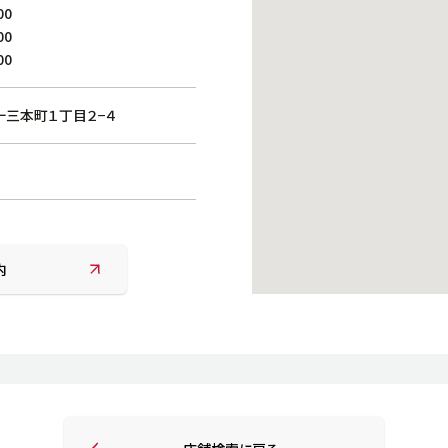
働きがいのある職場環境
00
ディス
00
人材基本データ
00
労働安全衛生への取り組み
サプライチェーンマネジメント
三本町１丁目２−４
社会貢献活動
内