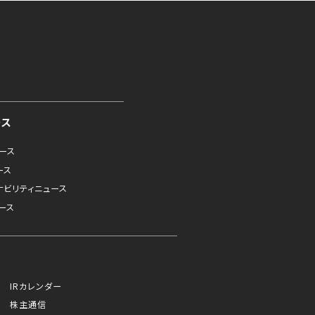
ース
ュース
ース
ナビリティニュース
ース
IRカレンダー
株主通信