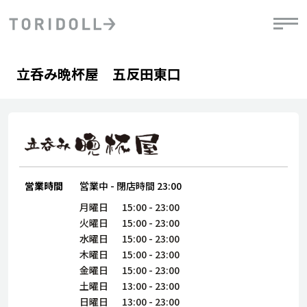
Skip to content
Return to Nav
Day of the Week
phone
Hours
立呑み晩杯屋 五反田東口
PRニュース
中長期経営計画
ライブラリ
IRニュース
決
地
方針
ファイナンス戦略
トリドールのサステナビリティ
有
気
デジタルトランス
粟田社長が語る
財
資
会社情報
フォーメーション戦略
トリドールのサステナビリティ
決
エ
粟田社長が語るトリドールDX
ステークホルダーとの
月
営業時間
営業中
-
閉店時間
23:00
自
経営理念
コミュニケーション
DXビジョン2028
チ
月曜日
15:00
-
23:00
人
トリドールのDX ～これまでとこれから～
連
火曜日
15:00
-
23:00
ニュース
商品
水曜日
15:00
-
23:00
人
木曜日
15:00
-
23:00
株主・投資家情報
金曜日
15:00
-
23:00
ダ
土曜日
13:00
-
23:00
働
日曜日
13:00
-
23:00