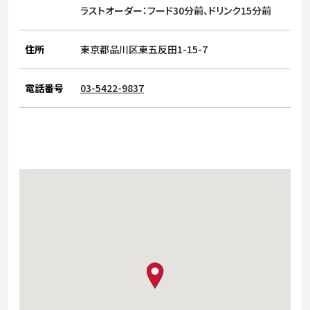
サステナビリティ
人
ラストオーダー：フード30分前、ドリンク15分前
労
サプ
住所
東京都品川区東五反田1-15-7
ブランド
店舗検索
社
店舗一覧
採用情報
電話番号
03-5422-9837
よくある質問・お問い合わせ
日本語
English
简体中文
map pin