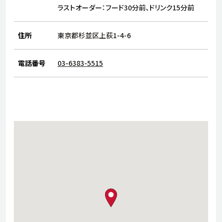
サステナビリティ
人
ラストオーダー：フード30分前、ドリンク15分前
労
サプ
住所
東京都杉並区上荻1-4-6
ブランド
店舗検索
社
店舗一覧
採用情報
電話番号
03-6383-5515
よくある質問・お問い合わせ
日本語
English
简体中文
map pin