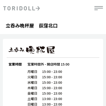
Skip to content
Return to Nav
Day of the Week
phone
Hours
立呑み晩杯屋 荻窪北口
PRニュース
中長期経営計画
ライブラリ
IRニュース
決
地
方針
ファイナンス戦略
トリドールのサステナビリティ
有
気
デジタルトランス
粟田社長が語る
財
資
会社情報
フォーメーション戦略
トリドールのサステナビリティ
決
エ
粟田社長が語るトリドールDX
ステークホルダーとの
月
営業時間
営業時間外
-
開店時間
15:00
自
経営理念
コミュニケーション
DXビジョン2028
チ
月曜日
15:00
-
23:00
人
トリドールのDX ～これまでとこれから～
連
火曜日
15:00
-
23:00
ニュース
商品
水曜日
15:00
-
23:00
人
木曜日
15:00
-
23:00
株主・投資家情報
金曜日
15:00
-
23:00
ダ
土曜日
13:00
-
23:00
働
日曜日
13:00
-
23:00