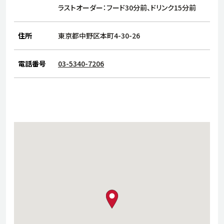
サステナビリティ
人
ラストオーダー：フード30分前、ドリンク15分前
労
サプ
住所
東京都中野区本町4-30-26
ブランド
店舗検索
社
店舗一覧
採用情報
電話番号
03-5340-7206
よくある質問・お問い合わせ
日本語
English
简体中文
map pin