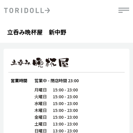
Skip to content
Return to Nav
Day of the Week
phone
Hours
立呑み晩杯屋 新中野
PRニュース
中長期経営計画
ライブラリ
IRニュース
決
地
方針
ファイナンス戦略
トリドールのサステナビリティ
有
気
デジタルトランス
粟田社長が語る
財
資
会社情報
フォーメーション戦略
トリドールのサステナビリティ
決
エ
粟田社長が語るトリドールDX
ステークホルダーとの
月
営業時間
営業中
-
閉店時間
23:00
自
経営理念
コミュニケーション
DXビジョン2028
チ
月曜日
15:00
-
23:00
人
トリドールのDX ～これまでとこれから～
連
火曜日
15:00
-
23:00
ニュース
商品
水曜日
15:00
-
23:00
人
木曜日
15:00
-
23:00
株主・投資家情報
金曜日
15:00
-
23:00
ダ
土曜日
13:00
-
23:00
働
日曜日
13:00
-
23:00