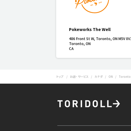
Pokeworks The Well
486 Front St W, Toronto, ON M5V 0V
Toronto
,
ON
CA
トップ
お店・ サービス
カナダ
ON
Toronto