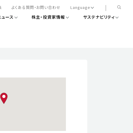
集
よくある質問・お問い合わせ
Language
ニュース
株主・投資家情報
サステナビリティ
日本語
English
簡体中文
情報
ある経営基盤の構築
DXニュース
務手続きについて
レート・ガバナンス
会
ライアンス
ストカバレッジ
マネジメント
扱規則
情報
告
ィナビリティデータ
map pin
待について
スタンダード対照表
項
調査用インデックス
レンダー
評価
通信