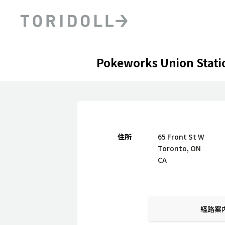
Skip to content
Return to Nav
Pokeworks Union Stati
PRニュース
中長期経営計画
ライブラリ
ファイナンス戦略
トリドールのサステナビ
デジタルトランス
粟田社長が語る
フォーメーション戦略
トリドールのサステナビ
住所
65 Front St W
粟田社長が語るトリドール
ステークホルダーとの
Toronto
,
ON
コミュニケーション
DXビジョン2028
CA
トリドールのDX ～これま
経路案