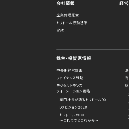
会社情報
経営
企業倫理憲章
トリドール行動基準
定款
株主・投資家情報
中長期経営計画
決
ファイナンス戦略
有
デジタルトランス
財
フォーメーション戦略
粟田社長が語るトリドールDX
DXビジョン2028
トリドールのDX
～これまでとこれから～