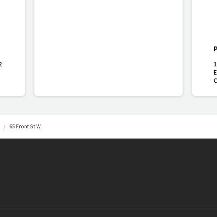
2
1
E
65 Front St W