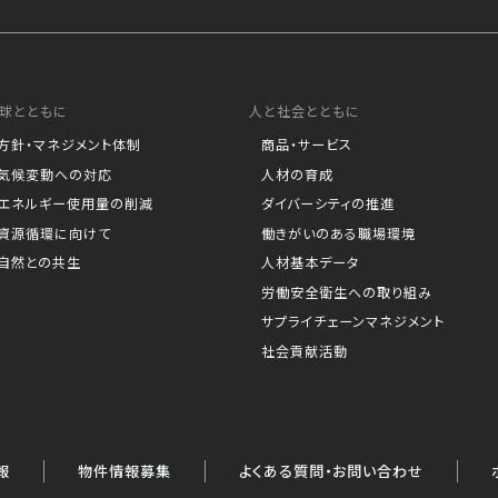
球とともに
人と社会とともに
方針・マネジメント体制
商品・サービス
気候変動への対応
人材の育成
エネルギー使用量の削減
ダイバーシティの推進
資源循環に向けて
働きがいのある職場環境
自然との共生
人材基本データ
労働安全衛生への取り組み
サプライチェーンマネジメント
社会貢献活動
報
物件情報募集
よくある質問・お問い合わせ