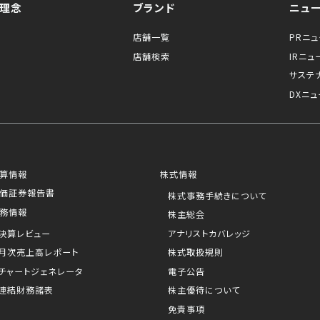
理念
ブランド
ニュ
店舗一覧
PRニ
店舗検索
IRニュ
サステ
DXニュ
算情報
株式情報
価証券報告書
株式事務手続きについて
務情報
株主総会
決算レビュー
アナリストカバレッジ
月次売上高レポート
株式取扱規則
チャートジェネレータ
電子公告
連結財務諸表
株主優待について
免責事項