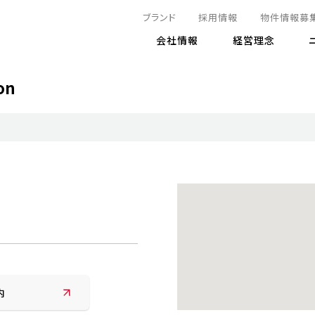
ブランド
採用情報
物件情報募
会社情報
経営理念
on
IRニュース
決算情報
地球とともに
サステナビリティニュース
株式
責任
方針・マネジメント体制
株式事
コーポ
リティ
有価証券報告書
気候変動への対応
株主総
コンプ
財務情報
資源循環に向けて
アナリ
リスク
リティ
決算レビュー
エネルギー使用量の削減
株式取
リスク
DX
月次売上高レポート
自然との共生
電子公
サステ
チャートジェネレータ
株主優
人と社会とともに
GRI
でとこれから～
連結財務諸表
免責事
商品・サービス
ESG
IRカ
人材の育成
外部
内
ダイバーシティの推進
株主