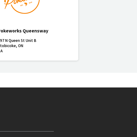
Pokeworks Queensway
97 N Queen St Unit B
tobicoke
,
ON
CA