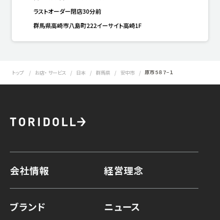
ラストオーダー閉店30分前
群馬県高崎市八島町222イーサイト高崎1F
原市５８７−１
トップ
お店・ サービス
日本
群馬県
安中市
会社情報
経営理念
ブランド
ニュース