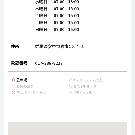
サステナビリティ
人
水曜日
07:00
-
15:00
木曜日
07:00
-
15:00
労
金曜日
07:00
-
15:00
サプ
ブランド
店舗検索
土曜日
07:00
-
15:00
社
日曜日
07:00
-
15:00
店舗一覧
採用情報
よくある質問・お問い合わせ
住所
群馬県安中市原市５８７−１
電話番号
027-388-8223
日本語
English
简体中文
駐車場
キャッシュレス対応
お持ち帰り
モバイルオーダー
デリバリーサービス
ドライブスルー