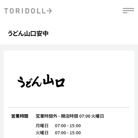
Skip to content
Return to Nav
Day of the Week
phone
Hours
うどん山口安中
PRニュース
中長期経営計画
ライブラリ
IRニュース
決
地
方針
ファイナンス戦略
トリドールのサステナビリティ
有
気
デジタルトランス
粟田社長が語る
財
資
会社情報
フォーメーション戦略
トリドールのサステナビリティ
決
エ
粟田社長が語るトリドールDX
ステークホルダーとの
月
自
経営理念
コミュニケーション
DXビジョン2028
チ
人
トリドールのDX ～これまでとこれから～
連
ニュース
商品
人
営業時間
営業時間外
-
開店時間
07:00
火曜日
株主・投資家情報
ダ
月曜日
07:00
-
15:00
働
火曜日
07:00
-
15:00