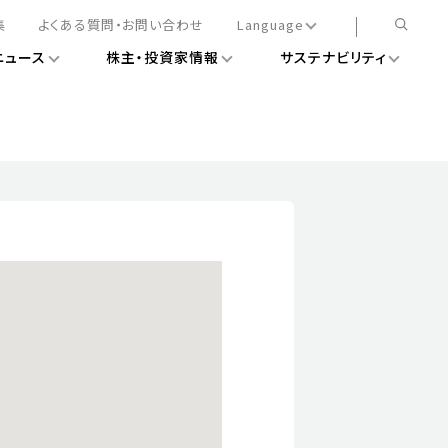
集
よくある質問・お問い合わせ
Language
ニュース
株主・投資家情報
サステナビリティ
日本語
English
簡体中文
情報
ある経営基盤の構築
DXニュース
務手続きについて
レート・ガバナンス
会
ライアンス
ストカバレッジ
マネジメント
扱規則
情報
告
ィナビリティデータ
待について
スタンダード対照表
項
調査用インデックス
レンダー
評価
通信