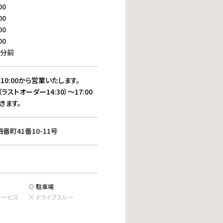
働きがいのある職場環境
00
ディス
00
人材基本データ
00
労働安全衛生への取り組み
00
サプライチェーンマネジメント
0分前
社会貢献活動
10:00から営業いたします。
（ラストオーダー14:30）～17:00
きます。
町41番10-11号
駐車場
サービス
ドライブスルー