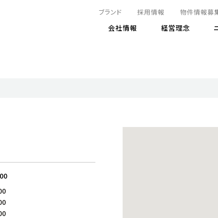
ブランド
採用情報
物件情報募
会社情報
経営理念
IRニュース
決算情報
地球とともに
サステナビリティニュース
株式
責任
方針・マネジメント体制
株式事
コーポ
リティ
有価証券報告書
気候変動への対応
株主総
コンプ
財務情報
資源循環に向けて
アナリ
リスク
リティ
決算レビュー
エネルギー使用量の削減
株式取
リスク
DX
月次売上高レポート
自然との共生
電子公
サステ
チャートジェネレータ
株主優
人と社会とともに
GRI
でとこれから～
連結財務諸表
免責事
:00
商品・サービス
ESG
00
IRカ
人材の育成
外部
00
ダイバーシティの推進
株主
00