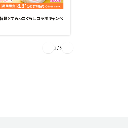
製麺✕すみっコぐらし コラボキャンペ
“ぷるもち新食感”のひん
場！
1 / 5