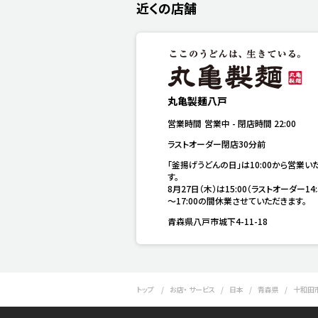
近くの店舗
丸亀製麺八戸
営業時間
営業中
-
閉店時間
22:00
ラストオーダー閉店30分前
「釜揚げうどんの日」は10:00から営業い
す。

8月27日（木）は15:00（ラストオーダー14:
～17:00の間休業させていただきます。
青森県八戸市城下4-11-18
トップ
お店・ サービス
日本
青森県
十和田