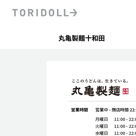
Skip to content
Return to Nav
Day of the Week
phone
Hours
丸亀製麺十和田
PRニュース
中長期経営計画
ライブラリ
ファイナンス戦略
トリドールのサステナビ
デジタルトランス
粟田社長が語る
フォーメーション戦略
トリドールのサステナビ
粟田社長が語るトリドール
ステークホルダーとの
コミュニケーション
DXビジョン2028
トリドールのDX ～これま
営業時間
営業中
-
閉店時間
22
月曜日
11:00
-
22:
火曜日
11:00
-
22:
水曜日
11:00
-
22: