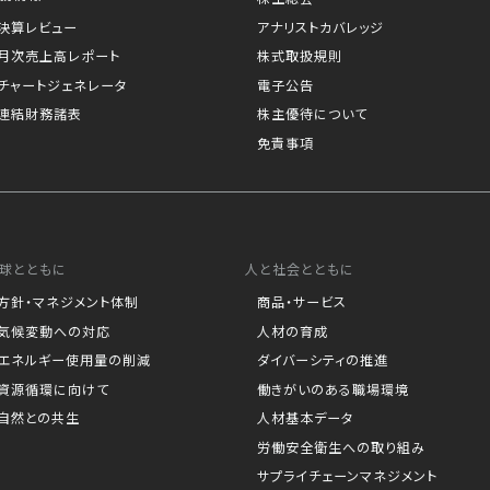
決算レビュー
アナリストカバレッジ
月次売上高レポート
株式取扱規則
チャートジェネレータ
電子公告
連結財務諸表
株主優待について
免責事項
球とともに
人と社会とともに
方針・マネジメント体制
商品・サービス
気候変動への対応
人材の育成
エネルギー使用量の削減
ダイバーシティの推進
資源循環に向けて
働きがいのある職場環境
自然との共生
人材基本データ
労働安全衛生への取り組み
サプライチェーンマネジメント