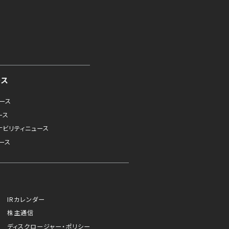
ース
ュース
ース
ナビリティニュース
ース
IRカレンダー
株主通信
ディスクロージャー・ポリシー