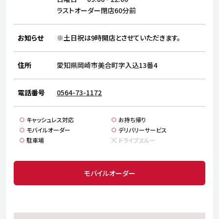
サステナビリティ
人
ラストオーダー閉店60分前
労
サプ
ブランド
店舗検索
お知らせ
※土日祝は9時開店とさせていただきます。
社
店舗一覧
採用情報
住所
愛知県岡崎市美合町字入込13番4
よくある質問・お問い合わせ
電話番号
0564-73-1172
日本語
English
简体中文
キャッシュレス対応
お持ち帰り
モバイルオーダー
デリバリーサービス
駐車場
ドライブスルー
モバイルオーダー