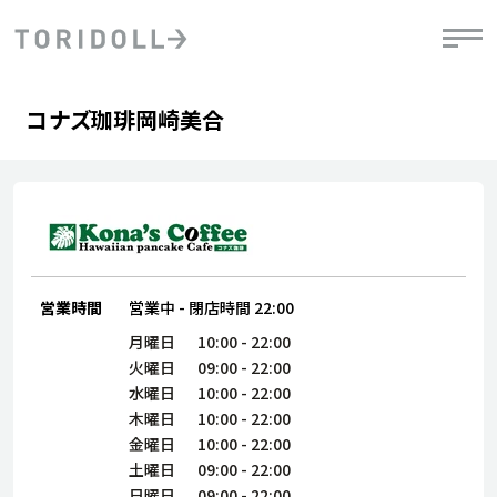
Skip to content
Return to Nav
Day of the Week
phone
Hours
コナズ珈琲岡崎美合
PRニュース
中長期経営計画
ライブラリ
IRニュース
決
地
方針
ファイナンス戦略
トリドールのサステナビリティ
有
気
デジタルトランス
粟田社長が語る
財
資
会社情報
フォーメーション戦略
トリドールのサステナビリティ
決
エ
粟田社長が語るトリドールDX
ステークホルダーとの
月
自
営業時間
営業中
-
閉店時間
22:00
経営理念
コミュニケーション
DXビジョン2028
チ
人
月曜日
10:00
-
22:00
トリドールのDX ～これまでとこれから～
連
火曜日
09:00
-
22:00
ニュース
商品
水曜日
10:00
-
22:00
人
木曜日
10:00
-
22:00
株主・投資家情報
ダ
金曜日
10:00
-
22:00
土曜日
09:00
-
22:00
働
日曜日
09:00
-
22:00