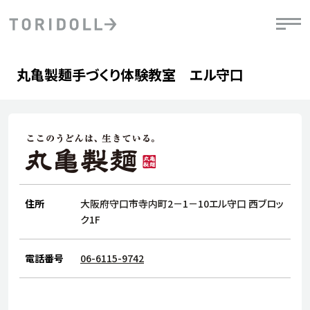
Skip to content
Return to Nav
phone
丸亀製麺手づくり体験教室 エル守口
PRニュース
中長期経営計画
ライブラリ
IRニュース
決
地
方針
ファイナンス戦略
トリドールのサステナビリティ
有
気
デジタルトランス
粟田社長が語る
財
資
会社情報
フォーメーション戦略
トリドールのサステナビリティ
決
エ
粟田社長が語るトリドールDX
ステークホルダーとの
月
自
経営理念
コミュニケーション
DXビジョン2028
住所
大阪府守口市寺内町2－1－10エル守口 西ブロッ
チ
人
トリドールのDX ～これまでとこれから～
ク1F
連
ニュース
商品
人
電話番号
06-6115-9742
株主・投資家情報
ダ
働