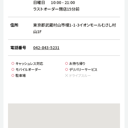
サステナビリティ
人
日曜日
10:00
-
21:00
ラストオーダー閉店15分前
労
サプ
ブランド
店舗検索
住所
東京都武蔵村山市榎1-1-3イオンモールむさし村
社
店舗一覧
採用情報
山1F
よくある質問・お問い合わせ
電話番号
042-843-5231
日本語
English
简体中文
キャッシュレス対応
お持ち帰り
モバイルオーダー
デリバリーサービス
駐車場
ドライブスルー