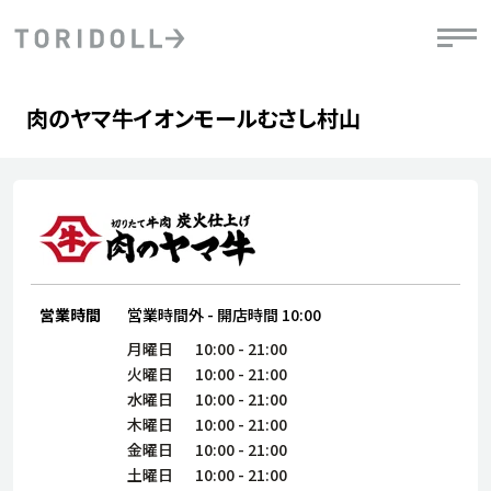
Skip to content
Return to Nav
Day of the Week
phone
Hours
肉のヤマ牛イオンモールむさし村山
PRニュース
中長期経営計画
ライブラリ
IRニュース
決
地
方針
ファイナンス戦略
トリドールのサステナビリティ
有
気
デジタルトランス
粟田社長が語る
財
資
会社情報
フォーメーション戦略
トリドールのサステナビリティ
決
エ
粟田社長が語るトリドールDX
ステークホルダーとの
月
自
経営理念
コミュニケーション
DXビジョン2028
営業時間
営業時間外
-
開店時間
10:00
チ
人
トリドールのDX ～これまでとこれから～
月曜日
10:00
-
21:00
連
ニュース
火曜日
10:00
-
21:00
商品
水曜日
10:00
-
21:00
人
木曜日
10:00
-
21:00
株主・投資家情報
ダ
金曜日
10:00
-
21:00
働
土曜日
10:00
-
21:00