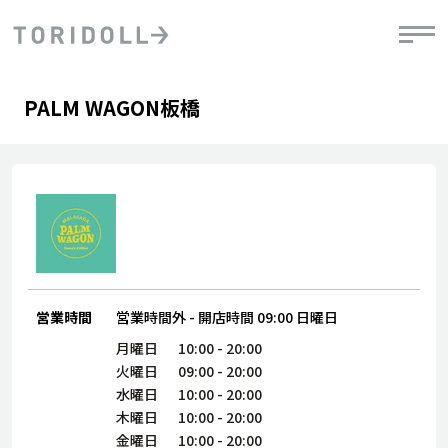
Skip to content
Return to Nav
Day of the Week
phone
Hours
PALM WAGON板橋
PRニュース
中長期経営計画
ライブラリ
IRニュース
決
地
方針
ファイナンス戦略
トリドールのサステナビリティ
有
気
デジタルトランス
粟田社長が語る
財
資
会社情報
フォーメーション戦略
トリドールのサステナビリティ
決
エ
粟田社長が語るトリドールDX
ステークホルダーとの
月
自
経営理念
コミュニケーション
DXビジョン2028
チ
人
トリドールのDX ～これまでとこれから～
営業時間
営業時間外
-
開店時間
09:00
日曜日
連
ニュース
商品
月曜日
10:00
-
20:00
人
火曜日
09:00
-
20:00
株主・投資家情報
水曜日
10:00
-
20:00
ダ
木曜日
10:00
-
20:00
働
金曜日
10:00
-
20:00