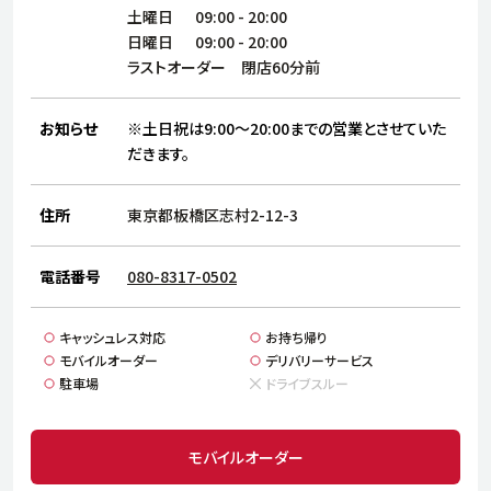
サステナビリティ
人
土曜日
09:00
-
20:00
労
日曜日
09:00
-
20:00
サプ
ラストオーダー 閉店60分前
ブランド
店舗検索
社
店舗一覧
採用情報
お知らせ
※土日祝は9:00～20:00までの営業とさせていた
だきます。
よくある質問・お問い合わせ
住所
東京都板橋区志村2-12-3
日本語
English
简体中文
電話番号
080-8317-0502
キャッシュレス対応
お持ち帰り
モバイルオーダー
デリバリーサービス
駐車場
ドライブスルー
モバイルオーダー