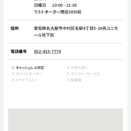
サステナビリティ
人
日曜日
10:00
-
21:30
労
ラストオーダー閉店30分前
サプ
ブランド
店舗検索
社
住所
愛知県名古屋市中村区名駅4丁目5-26先ユニモ
店舗一覧
採用情報
ール地下街
よくある質問・お問い合わせ
電話番号
052-433-7774
日本語
English
简体中文
キャッシュレス対応
お持ち帰り
モバイルオーダー
デリバリーサービス
ドライブスルー
駐車場