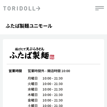
Skip to content
Return to Nav
Day of the Week
phone
Hours
ふたば製麺ユニモール
PRニュース
中長期経営計画
ライブラリ
IRニュース
決
地
方針
ファイナンス戦略
トリドールのサステナビリティ
有
気
デジタルトランス
粟田社長が語る
財
資
会社情報
フォーメーション戦略
トリドールのサステナビリティ
決
エ
粟田社長が語るトリドールDX
ステークホルダーとの
月
自
経営理念
コミュニケーション
DXビジョン2028
チ
営業時間
営業時間外
-
開店時間
10:00
人
トリドールのDX ～これまでとこれから～
連
月曜日
10:00
-
21:30
ニュース
商品
火曜日
10:00
-
21:30
人
水曜日
10:00
-
21:30
株主・投資家情報
木曜日
10:00
-
21:30
ダ
金曜日
10:00
-
21:30
働
土曜日
10:00
-
21:30