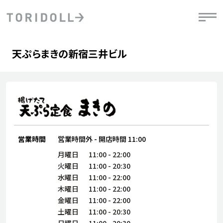
Skip to content
Return to Nav
Day of the Week
phone
Hours
天ぷらまきの新宿三井ビル
PRニュース
中長期経営計画
ライブラリ
IRニュース
決
地
方針
ファイナンス戦略
トリドールのサステナビリティ
有
気
デジタルトランス
粟田社長が語る
財
資
会社情報
フォーメーション戦略
トリドールのサステナビリティ
決
エ
粟田社長が語るトリドールDX
ステークホルダーとの
月
自
経営理念
営業時間
営業時間外
-
開店時間
11:00
コミュニケーション
DXビジョン2028
チ
人
月曜日
11:00
-
22:00
トリドールのDX ～これまでとこれから～
連
火曜日
11:00
-
20:30
ニュース
商品
水曜日
11:00
-
22:00
人
木曜日
11:00
-
22:00
株主・投資家情報
ダ
金曜日
11:00
-
22:00
土曜日
11:00
-
20:30
働
日曜日
11:00
-
20:30