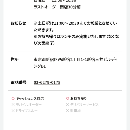
サステナビリティ
人
ラストオーダー閉店30分前
労
サプ
ブランド
店舗検索
お知らせ
※土日祝は11:00～20:30までの営業とさせてい
社
ただきます。
店舗一覧
採用情報
※お持ち帰りはランチのみ実施いたします（なくな
よくある質問・お問い合わせ
り次第終了）
住所
東京都新宿区西新宿2丁目1-1新宿三井ビルディ
日本語
English
简体中文
ングB1
電話番号
03-6279-0178
キャッシュレス対応
お持ち帰り
モバイルオーダー
デリバリーサービス
ドライブスルー
駐車場