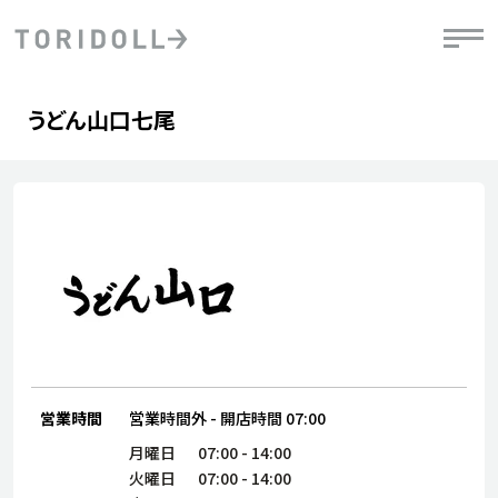
Skip to content
Return to Nav
Day of the Week
Hours
うどん山口七尾
PRニュース
中長期経営計画
ライブラリ
IRニュース
決
地
方針
ファイナンス戦略
トリドールのサステナビリティ
有
気
デジタルトランス
粟田社長が語る
財
資
会社情報
フォーメーション戦略
トリドールのサステナビリティ
決
エ
粟田社長が語るトリドールDX
ステークホルダーとの
月
自
経営理念
コミュニケーション
DXビジョン2028
チ
人
トリドールのDX ～これまでとこれから～
連
ニュース
商品
人
営業時間
営業時間外
-
開店時間
07:00
株主・投資家情報
ダ
月曜日
07:00
-
14:00
働
火曜日
07:00
-
14:00