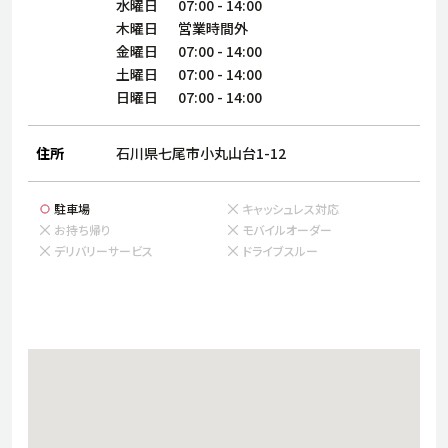
サステナビリティ
人
水曜日
07:00
-
14:00
木曜日
営業時間外
労
金曜日
07:00
-
14:00
サプ
ブランド
店舗検索
土曜日
07:00
-
14:00
社
日曜日
07:00
-
14:00
店舗一覧
採用情報
よくある質問・お問い合わせ
住所
石川県七尾市小丸山台1-12
駐車場
キャッシュレス対応
日本語
English
简体中文
お持ち帰り
モバイルオーダー
デリバリーサービス
ドライブスルー