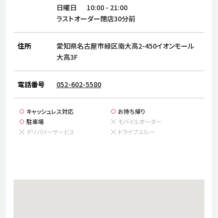
サステナビリティ
人
日曜日
10:00
-
21:00
労
ラストオーダー閉店30分前
サプ
ブランド
店舗検索
社
住所
愛知県名古屋市緑区南大高2-450イオンモール
店舗一覧
採用情報
大高3F
よくある質問・お問い合わせ
電話番号
052-602-5580
日本語
English
简体中文
キャッシュレス対応
お持ち帰り
駐車場
モバイルオーダー
デリバリーサービス
ドライブスルー