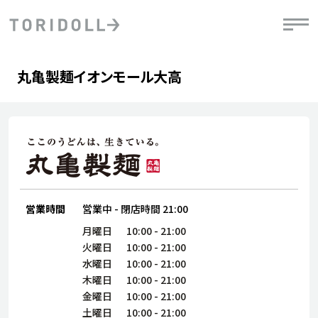
Skip to content
Return to Nav
Day of the Week
phone
Hours
丸亀製麺イオンモール大高
PRニュース
中長期経営計画
ライブラリ
IRニュース
決
地
方針
ファイナンス戦略
トリドールのサステナビリティ
有
気
デジタルトランス
粟田社長が語る
財
資
会社情報
フォーメーション戦略
トリドールのサステナビリティ
決
エ
粟田社長が語るトリドールDX
ステークホルダーとの
月
自
経営理念
コミュニケーション
DXビジョン2028
営業時間
営業中
-
閉店時間
21:00
チ
人
トリドールのDX ～これまでとこれから～
連
月曜日
10:00
-
21:00
ニュース
商品
火曜日
10:00
-
21:00
人
水曜日
10:00
-
21:00
株主・投資家情報
木曜日
10:00
-
21:00
ダ
金曜日
10:00
-
21:00
働
土曜日
10:00
-
21:00