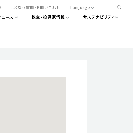
集
よくある質問・お問い合わせ
Language
ニュース
株主・投資家情報
サステナビリティ
日本語
English
簡体中文
情報
ある経営基盤の構築
DXニュース
務手続きについて
レート・ガバナンス
会
ライアンス
ストカバレッジ
マネジメント
扱規則
情報
告
ィナビリティデータ
待について
スタンダード対照表
項
調査用インデックス
レンダー
評価
通信