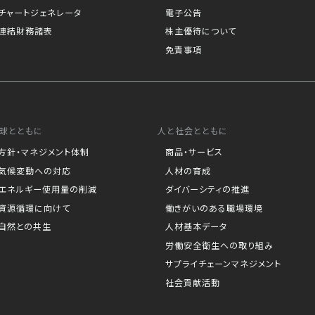
チャートジェネレータ
電子公告
連結財務諸表
株主優待について
免責事項
球とともに
人と社会とともに
方針・マネジメント体制
商品・サービス
気候変動への対応
人材の育成
エネルギー使用量の削減
ダイバーシティの推進
資源循環に向けて
働きがいのある職場環境
自然との共生
人材基本データ
労働安全衛生への取り組み
サプライチェーンマネジメント
社会貢献活動