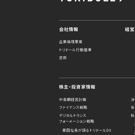
会社情報
経営
企業倫理憲章
トリドール行動基準
定款
株主・投資家情報
中長期経営計画
決
ファイナンス戦略
有
デジタルトランス
財
フォーメーション戦略
粟田社長が語るトリドールDX