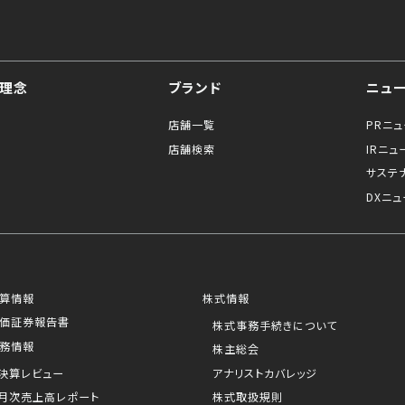
理念
ブランド
ニュ
店舗一覧
PRニ
店舗検索
IRニュ
サステ
DXニュ
算情報
株式情報
価証券報告書
株式事務手続きについて
務情報
株主総会
決算レビュー
アナリストカバレッジ
月次売上高レポート
株式取扱規則