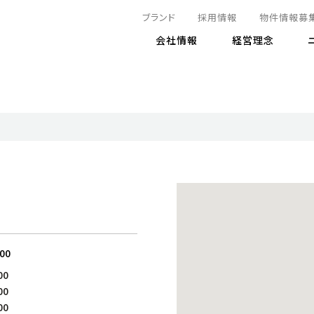
ブランド
採用情報
物件情報募
会社情報
経営理念
IRニュース
決算情報
地球とともに
サステナビリティニュース
株式
責任
方針・マネジメント体制
株式事
コーポ
リティ
有価証券報告書
気候変動への対応
株主総
コンプ
財務情報
資源循環に向けて
アナリ
リスク
リティ
決算レビュー
エネルギー使用量の削減
株式取
リスク
DX
月次売上高レポート
自然との共生
電子公
サステ
チャートジェネレータ
株主優
人と社会とともに
GRI
でとこれから～
連結財務諸表
免責事
:00
商品・サービス
ESG
00
IRカ
人材の育成
外部
00
ダイバーシティの推進
株主
00