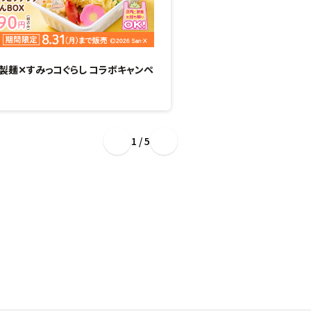
製麺✕すみっコぐらし コラボキャンペ
“ぷるもち新食感”のひん
場！
1 / 5