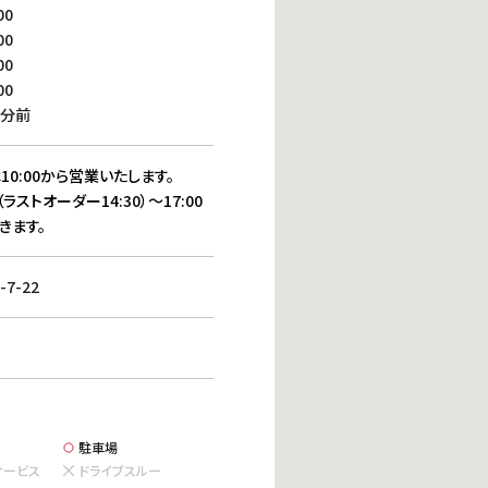
働きがいのある職場環境
00
ディス
00
人材基本データ
00
労働安全衛生への取り組み
00
サプライチェーンマネジメント
0分前
社会貢献活動
10:00から営業いたします。
（ラストオーダー14:30）～17:00
きます。
7-22
駐車場
サービス
ドライブスルー