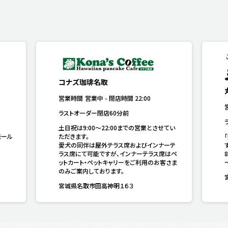
コナズ珈琲名取
営業時間
営業中
-
閉店時間
22:00
ラストオーダー閉店60分前
土日祝は9:00〜22:00までの営業とさせてい
モール
ただきます。

愛犬の同伴は屋外テラス席およびインナーテ
す
ラス席にて可能ですが、インナーテラス席はペ
ットカート・ペットキャリーをご利用のお客さま
のみご案内しております。
宮城県名取市田高神明１６３