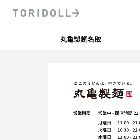
Skip to content
Return to Nav
Day of the Week
phone
Hours
丸亀製麺名取
PRニュース
中長期経営計画
ライブラリ
ファイナンス戦略
トリドールのサステナビ
デジタルトランス
粟田社長が語る
フォーメーション戦略
トリドールのサステナビ
粟田社長が語るトリドール
ステークホルダーとの
コミュニケーション
DXビジョン2028
トリドールのDX ～これま
営業時間
営業中
-
閉店時間
21
月曜日
11:00
-
21:
火曜日
10:30
-
21:
水曜日
11:00
-
21: