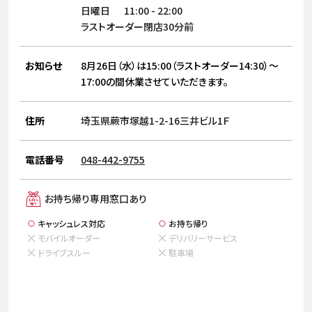
サステナビリティ
人
日曜日
11:00
-
22:00
労
ラストオーダー閉店30分前
サプ
ブランド
店舗検索
社
お知らせ
8月26日（水）は15:00（ラストオーダー14:30）～
店舗一覧
採用情報
17:00の間休業させていただきます。
よくある質問・お問い合わせ
住所
埼玉県蕨市塚越1-2-16三井ビル1Ｆ
日本語
English
简体中文
電話番号
048-442-9755
お持ち帰り専用窓口あり
キャッシュレス対応
お持ち帰り
モバイルオーダー
デリバリーサービス
ドライブスルー
駐車場