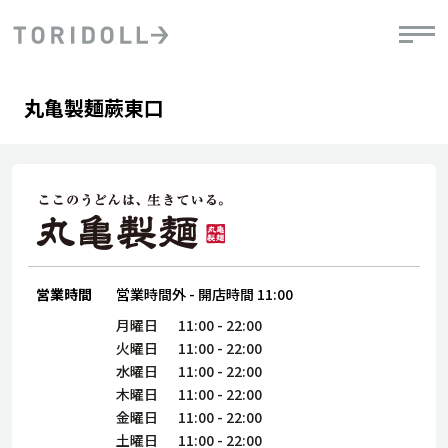
Skip to content
Return to Nav
Day of the Week
phone
Hours
丸亀製麺蕨東口
PRニュース
中長期経営計画
ライブラリ
IRニュース
決
地
方針
ファイナンス戦略
トリドールのサステナビリティ
有
気
デジタルトランス
粟田社長が語る
財
資
会社情報
フォーメーション戦略
トリドールのサステナビリティ
決
エ
粟田社長が語るトリドールDX
ステークホルダーとの
月
自
経営理念
コミュニケーション
DXビジョン2028
営業時間
営業時間外
-
開店時間
11:00
チ
人
トリドールのDX ～これまでとこれから～
連
月曜日
11:00
-
22:00
ニュース
商品
火曜日
11:00
-
22:00
人
水曜日
11:00
-
22:00
株主・投資家情報
木曜日
11:00
-
22:00
ダ
金曜日
11:00
-
22:00
働
土曜日
11:00
-
22:00