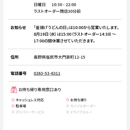
サステナビリティ
人
日曜日
10:30
-
22:00
労
ラストオーダー閉店30分前
サプ
ブランド
店舗検索
社
お知らせ
「釜揚げうどんの日」は10:00から営業いたします。
店舗一覧
採用情報
8月19日（水）は15:00（ラストオーダー14:30）～
17:00の間休業させていただきます。
よくある質問・お問い合わせ
住所
長野県塩尻市大門泉町12-15
日本語
English
简体中文
電話番号
0263-53-6311
お持ち帰り専用窓口あり
キャッシュレス対応
お持ち帰り
駐車場
モバイルオーダー
デリバリーサービス
ドライブスルー