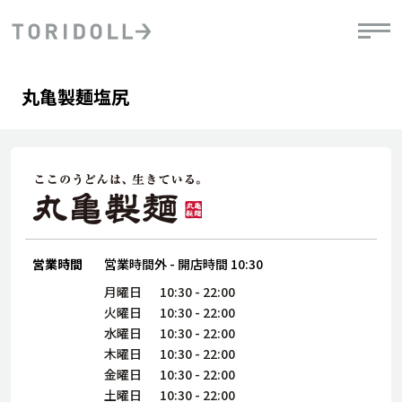
Skip to content
Return to Nav
Day of the Week
phone
Hours
丸亀製麺塩尻
PRニュース
中長期経営計画
ライブラリ
IRニュース
決
地
方針
ファイナンス戦略
トリドールのサステナビリティ
有
気
デジタルトランス
粟田社長が語る
財
資
会社情報
フォーメーション戦略
トリドールのサステナビリティ
決
エ
粟田社長が語るトリドールDX
ステークホルダーとの
月
自
経営理念
コミュニケーション
DXビジョン2028
営業時間
営業時間外
-
開店時間
10:30
チ
人
トリドールのDX ～これまでとこれから～
連
月曜日
10:30
-
22:00
ニュース
商品
火曜日
10:30
-
22:00
人
水曜日
10:30
-
22:00
株主・投資家情報
木曜日
10:30
-
22:00
ダ
金曜日
10:30
-
22:00
働
土曜日
10:30
-
22:00