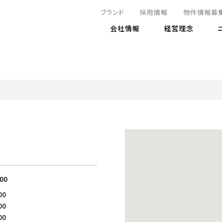
ブランド
採用情報
物件情報募
会社情報
経営理念
IRニュース
決算情報
地球とともに
サステナビリティニュース
株式
責任
方針・マネジメント体制
株式事
コーポ
リティ
有価証券報告書
気候変動への対応
株主総
コンプ
財務情報
資源循環に向けて
アナリ
リスク
リティ
決算レビュー
エネルギー使用量の削減
株式取
リスク
DX
月次売上高レポート
自然との共生
電子公
サステ
チャートジェネレータ
株主優
人と社会とともに
GRI
でとこれから～
連結財務諸表
免責事
:00
商品・サービス
ESG
00
IRカ
人材の育成
外部
00
ダイバーシティの推進
株主
00