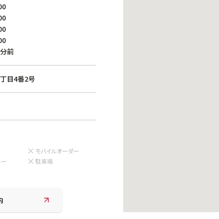
働きがいのある職場環境
00
ディス
00
人材基本データ
00
労働安全衛生への取り組み
00
サプライチェーンマネジメント
0分前
社会貢献活動
丁目4番2号
モバイルオーダー
ルー
駐車場
内