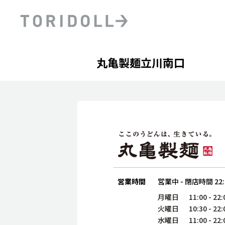
Skip to content
Return to Nav
Day of the Week
phone
Hours
丸亀製麺立川南口
PRニュース
中長期経営計画
ライブラリ
ファイナンス戦略
トリドールのサステナビ
デジタルトランス
粟田社長が語る
フォーメーション戦略
トリドールのサステナビ
粟田社長が語るトリドール
ステークホルダーとの
コミュニケーション
DXビジョン2028
トリドールのDX ～これま
営業時間
営業中
-
閉店時間
22
月曜日
11:00
-
22:
火曜日
10:30
-
22:
水曜日
11:00
-
22: