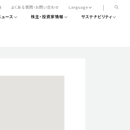
集
よくある質問・お問い合わせ
Language
ニュース
株主・投資家情報
サステナビリティ
日本語
English
簡体中文
情報
ある経営基盤の構築
DXニュース
務手続きについて
レート・ガバナンス
会
ライアンス
ストカバレッジ
マネジメント
扱規則
情報
告
ィナビリティデータ
待について
スタンダード対照表
項
調査用インデックス
レンダー
評価
通信