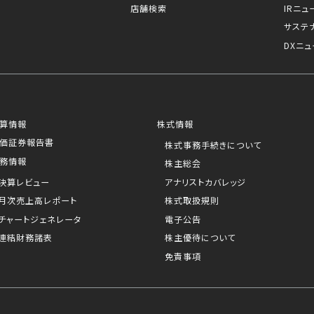
店舗検索
IRニュ
サステ
DXニュ
算情報
株式情報
価証券報告書
株式事務手続きについて
務情報
株主総会
決算レビュー
アナリストカバレッジ
月次売上高レポート
株式取扱規則
チャートジェネレータ
電子公告
連結財務諸表
株主優待について
免責事項