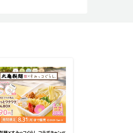
製麺✕すみっコぐらし コラボキャンペ
甘みと香りがじゅわっと広