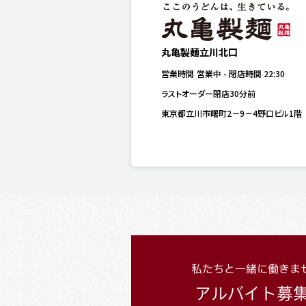
丸亀製麺立川北口
営業時間
営業中
-
閉店時間
22:30
ラストオーダー閉店30分前
東京都立川市曙町2－9－4野口ビル1階