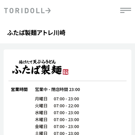
Skip to content
Return to Nav
Day of the Week
phone
Hours
ふたば製麺アトレ川崎
PRニュース
中長期経営計画
ライブラリ
IRニュース
決
地
方針
ファイナンス戦略
トリドールのサステナビリティ
有
気
デジタルトランス
粟田社長が語る
財
資
会社情報
フォーメーション戦略
トリドールのサステナビリティ
決
エ
粟田社長が語るトリドールDX
ステークホルダーとの
月
自
経営理念
コミュニケーション
DXビジョン2028
チ
営業時間
営業中
-
閉店時間
23:00
人
トリドールのDX ～これまでとこれから～
連
月曜日
07:00
-
23:00
ニュース
商品
火曜日
07:00
-
22:00
人
水曜日
07:00
-
23:00
株主・投資家情報
木曜日
07:00
-
23:00
ダ
金曜日
07:00
-
23:00
働
土曜日
07:00
-
23:00