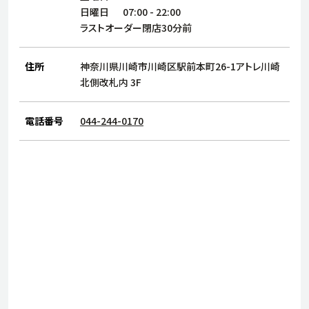
サステナビリティ
人
日曜日
07:00
-
22:00
労
ラストオーダー閉店30分前
サプ
ブランド
店舗検索
社
住所
神奈川県川崎市川崎区駅前本町26-1アトレ川崎
店舗一覧
採用情報
北側改札内 3F
よくある質問・お問い合わせ
電話番号
044-244-0170
日本語
English
简体中文