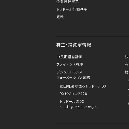
企業倫理憲章
トリドール行動基準
定款
株主・投資家情報
中長期経営計画
決
ファイナンス戦略
有
デジタルトランス
財
フォーメーション戦略
粟田社長が語るトリドールDX
DXビジョン2028
トリドールのDX
～これまでとこれから～