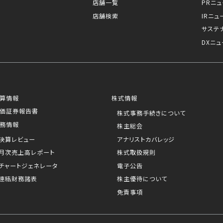
店舗一覧
PRニ
店舗検索
IRニュ
サステ
DXニュ
算情報
株式情報
価証券報告書
株式事務手続きについて
務情報
株主総会
決算レビュー
アナリストカバレッジ
月次売上高レポート
株式取扱規則
チャートジェネレータ
電子公告
連結財務諸表
株主優待について
免責事項