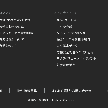
球とともに
人と社会とともに
方針・マネジメント体制
商品・サービス
気候変動への対応
人材の育成
エネルギー使用量の削減
ダイバーシティの推進
資源循環に向けて
働きがいのある職場環境
自然との共生
人材基本データ
労働安全衛生への取り組み
サプライチェーンマネジメント
社会貢献活動
報
物件情報募集
よくある質問・お問い合わせ
©2022 TORIDOLL Holdings Corporation.