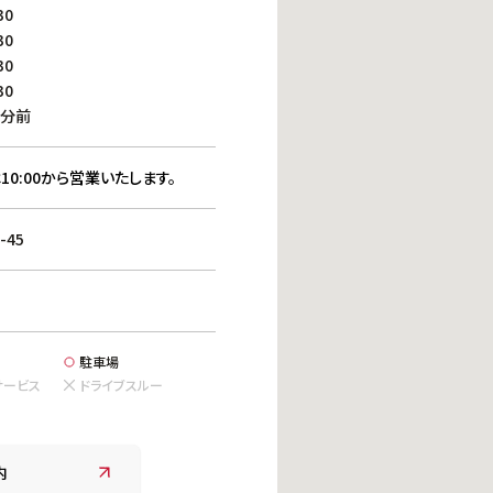
働きがいのある職場環境
30
ディス
30
人材基本データ
30
労働安全衛生への取り組み
30
サプライチェーンマネジメント
0分前
社会貢献活動
10:00から営業いたします。
45
駐車場
サービス
ドライブスルー
内