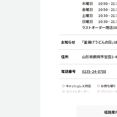
木曜日
10:50
-
21:
金曜日
10:50
-
21:
土曜日
10:30
-
21:
日曜日
10:30
-
21:
ラストオーダー閉店3
お知らせ
「釜揚げうどんの日」は
住所
山形県鶴岡市宝田2-4-
電話番号
0235-24-8788
キャッシュレス対応
お持ち帰り
モバイルオーダー
デリバリー
経路案