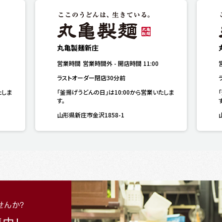
丸亀製麺新庄
営業時間
営業時間外
-
開店時間
11:00
ラストオーダー閉店30分前
たしま
「釜揚げうどんの日」は10:00から営業いたしま
す。
山形県新庄市金沢1858-1