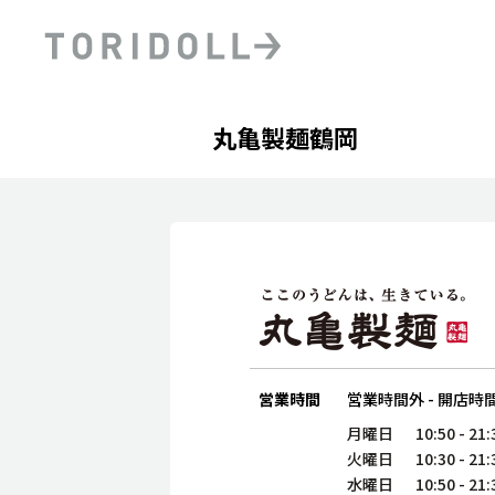
Skip to content
Return to Nav
Day of the Week
phone
Hours
丸亀製麺鶴岡
PRニュース
中長期経営計画
ライブラリ
ファイナンス戦略
トリドールのサステナビ
デジタルトランス
粟田社長が語る
フォーメーション戦略
トリドールのサステナビ
粟田社長が語るトリドール
ステークホルダーとの
コミュニケーション
DXビジョン2028
トリドールのDX ～これま
営業時間
営業時間外
-
開店時
月曜日
10:50
-
21:
火曜日
10:30
-
21:
水曜日
10:50
-
21: