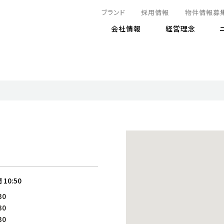
ブランド
採用情報
物件情報募
会社情報
経営理念
IRニュース
決算情報
地球とともに
サステナビリティニュース
株式
責任
方針・マネジメント体制
株式事
コーポ
リティ
有価証券報告書
気候変動への対応
株主総
コンプ
財務情報
資源循環に向けて
アナリ
リスク
リティ
決算レビュー
エネルギー使用量の削減
株式取
リスク
DX
月次売上高レポート
自然との共生
電子公
サステ
チャートジェネレータ
株主優
人と社会とともに
GRI
でとこれから～
連結財務諸表
免責事
間
10:50
商品・サービス
ESG
30
IRカ
人材の育成
外部
30
ダイバーシティの推進
株主
30