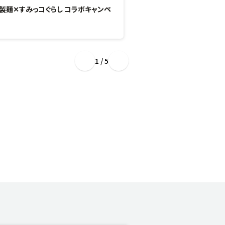
製麺✕すみっコぐらし コラボキャンペ
“ぷるもち新食感”のひん
場！
1 / 5