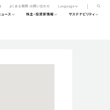
集
よくある質問・お問い合わせ
Language
ニュース
株主・投資家情報
サステナビリティ
日本語
English
簡体中文
情報
ある経営基盤の構築
DXニュース
務手続きについて
レート・ガバナンス
会
ライアンス
ストカバレッジ
マネジメント
扱規則
情報
告
ィナビリティデータ
待について
スタンダード対照表
項
調査用インデックス
レンダー
評価
通信