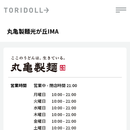
Skip to content
Return to Nav
Day of the Week
phone
Hours
丸亀製麺光が丘IMA
PRニュース
中長期経営計画
ライブラリ
IRニュース
決
地
方針
ファイナンス戦略
トリドールのサステナビリティ
有
気
デジタルトランス
粟田社長が語る
財
資
会社情報
フォーメーション戦略
トリドールのサステナビリティ
決
エ
粟田社長が語るトリドールDX
ステークホルダーとの
月
自
経営理念
コミュニケーション
DXビジョン2028
営業時間
営業中
-
閉店時間
21:00
チ
人
トリドールのDX ～これまでとこれから～
連
月曜日
10:00
-
21:00
ニュース
商品
火曜日
10:00
-
21:00
人
水曜日
10:00
-
21:00
株主・投資家情報
木曜日
10:00
-
21:00
ダ
金曜日
10:00
-
21:00
働
土曜日
10:00
-
21:00