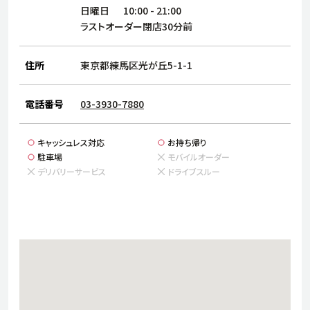
サステナビリティ
人
日曜日
10:00
-
21:00
労
ラストオーダー閉店30分前
サプ
ブランド
店舗検索
社
住所
東京都練馬区光が丘5-1-1
店舗一覧
採用情報
よくある質問・お問い合わせ
電話番号
03-3930-7880
キャッシュレス対応
お持ち帰り
日本語
English
简体中文
駐車場
モバイルオーダー
デリバリーサービス
ドライブスルー