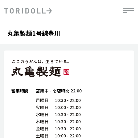
Skip to content
Return to Nav
Day of the Week
phone
Hours
丸亀製麺1号線豊川
PRニュース
中長期経営計画
ライブラリ
IRニュース
決
地
方針
ファイナンス戦略
トリドールのサステナビリティ
有
気
デジタルトランス
粟田社長が語る
財
資
会社情報
フォーメーション戦略
トリドールのサステナビリティ
決
エ
粟田社長が語るトリドールDX
ステークホルダーとの
月
自
経営理念
コミュニケーション
DXビジョン2028
営業時間
営業中
-
閉店時間
22:00
チ
人
トリドールのDX ～これまでとこれから～
連
月曜日
10:30
-
22:00
ニュース
商品
火曜日
10:00
-
22:00
人
水曜日
10:30
-
22:00
株主・投資家情報
木曜日
10:30
-
22:00
ダ
金曜日
10:30
-
22:00
働
土曜日
10:00
-
22:00