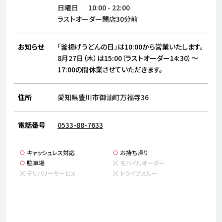
サステナビリティ
人
日曜日
10:00
-
22:00
労
ラストオーダー閉店30分前
サプ
ブランド
店舗検索
社
お知らせ
「釜揚げうどんの日」は10:00から営業いたします。
店舗一覧
採用情報
8月27日（木）は15:00（ラストオーダー14:30）～
17:00の間休業させていただきます。
よくある質問・お問い合わせ
住所
愛知県豊川市御油町万福寺36
日本語
English
简体中文
電話番号
0533-88-7633
キャッシュレス対応
お持ち帰り
駐車場
モバイルオーダー
デリバリーサービス
ドライブスルー