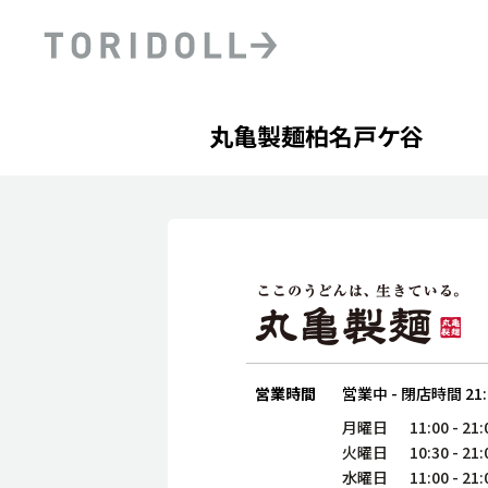
Skip to content
Return to Nav
Day of the Week
phone
Hours
丸亀製麺柏名戸ケ谷
PRニュース
中長期経営計画
ライブラリ
ファイナンス戦略
トリドールのサステナビ
デジタルトランス
粟田社長が語る
フォーメーション戦略
トリドールのサステナビ
粟田社長が語るトリドール
ステークホルダーとの
コミュニケーション
DXビジョン2028
トリドールのDX ～これま
営業時間
営業中
-
閉店時間
21
月曜日
11:00
-
21:
火曜日
10:30
-
21:
水曜日
11:00
-
21: