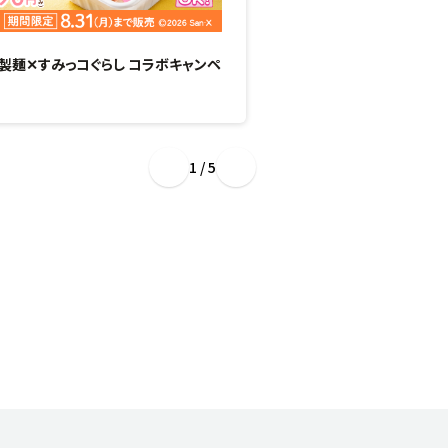
製麺✕すみっコぐらし コラボキャンペ
“ぷるもち新食感”のひん
場！
1 / 5