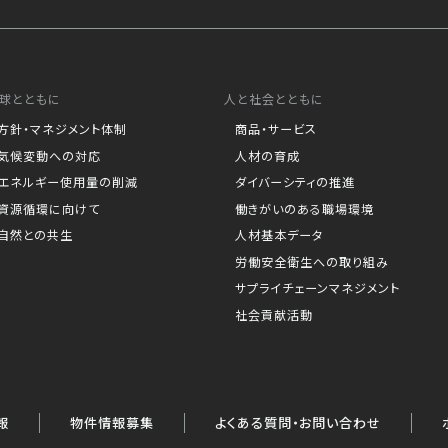
球とともに
人と社会とともに
方針・マネジメント体制
商品・サービス
気候変動への対応
人材の育成
エネルギー使用量の削減
ダイバーシティの推進
資源循環に向けて
働きがいのある職場環境
自然との共生
人材基本データ
労働安全衛生への取り組み
サプライチェーンマネジメント
社会貢献活動
報
物件情報募集
よくある質問・お問い合わせ