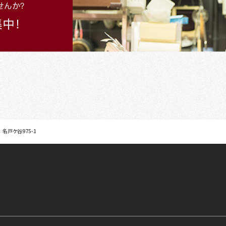
名戸ケ谷975-1