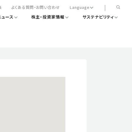
集
よくある質問・お問い合わせ
Language
ニュース
株主・投資家情報
サステナビリティ
日本語
English
簡体中文
情報
ある経営基盤の構築
DXニュース
務手続きについて
レート・ガバナンス
会
ライアンス
ストカバレッジ
マネジメント
扱規則
情報
告
ィナビリティデータ
待について
スタンダード対照表
項
調査用インデックス
レンダー
評価
通信