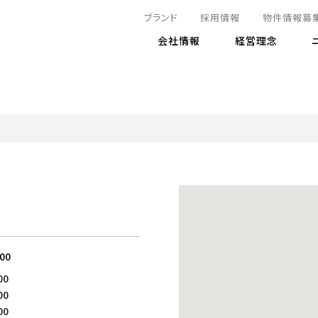
ブランド
採用情報
物件情報募
会社情報
経営理念
IRニュース
決算情報
地球とともに
サステナビリティニュース
株式
責任
方針・マネジメント体制
株式事
コーポ
リティ
有価証券報告書
気候変動への対応
株主総
コンプ
財務情報
資源循環に向けて
アナリ
リスク
リティ
決算レビュー
エネルギー使用量の削減
株式取
リスク
DX
月次売上高レポート
自然との共生
電子公
サステ
チャートジェネレータ
株主優
人と社会とともに
GRI
でとこれから～
連結財務諸表
免責事
:00
商品・サービス
ESG
00
IRカ
人材の育成
外部
00
ダイバーシティの推進
株主
00