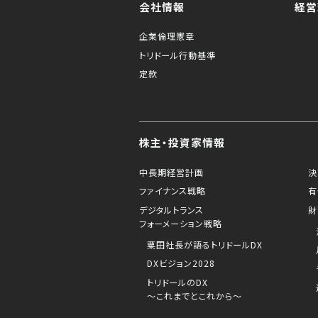
会社情報
経営
企業倫理憲章
トリドール行動基準
定款
株主・投資家情報
中長期経営計画
決
ファイナンス戦略
有
デジタルトランス
財
フォーメーション戦略
粟田社長が語るトリドールDX
DXビジョン2028
トリドールのDX
～これまでとこれから～