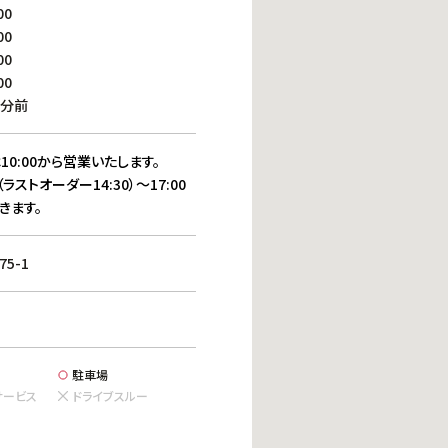
働きがいのある職場環境
00
ディス
00
人材基本データ
00
労働安全衛生への取り組み
00
サプライチェーンマネジメント
0分前
社会貢献活動
10:00から営業いたします。
（ラストオーダー14:30）～17:00
きます。
5-1
駐車場
サービス
ドライブスルー