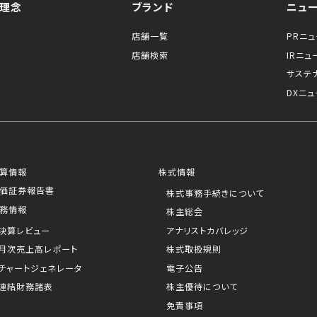
理念
ブランド
ニュ
店舗一覧
PRニ
店舗検索
IRニュ
サステ
DXニュ
算情報
株式情報
価証券報告書
株式事務手続きについて
務情報
株主総会
決算レビュー
アナリストカバレッジ
月次売上高レポート
株式取扱規則
チャートジェネレータ
電子公告
連結財務諸表
株主優待について
免責事項