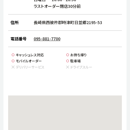
サステナビリティ
人
ラストオーダー閉店30分前
労
サプ
ブランド
店舗検索
住所
長崎県西彼杵郡時津町日並郷2195-53
社
店舗一覧
採用情報
電話番号
095-881-7700
よくある質問・お問い合わせ
キャッシュレス対応
お持ち帰り
モバイルオーダー
駐車場
日本語
English
简体中文
デリバリーサービス
ドライブスルー