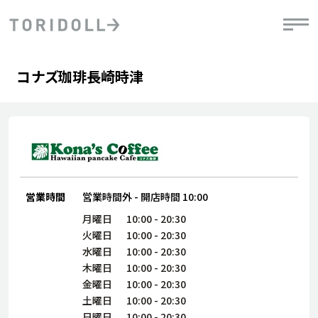
Skip to content
Return to Nav
Day of the Week
phone
Hours
コナズ珈琲長崎時津
PRニュース
中長期経営計画
ライブラリ
IRニュース
決
地
方針
ファイナンス戦略
トリドールのサステナビリティ
有
気
デジタルトランス
粟田社長が語る
財
資
会社情報
フォーメーション戦略
トリドールのサステナビリティ
決
エ
粟田社長が語るトリドールDX
ステークホルダーとの
月
自
営業時間
営業時間外
-
開店時間
10:00
経営理念
コミュニケーション
DXビジョン2028
チ
人
月曜日
10:00
-
20:30
トリドールのDX ～これまでとこれから～
連
火曜日
10:00
-
20:30
ニュース
商品
水曜日
10:00
-
20:30
人
木曜日
10:00
-
20:30
株主・投資家情報
ダ
金曜日
10:00
-
20:30
土曜日
10:00
-
20:30
働
日曜日
10:00
-
20:30