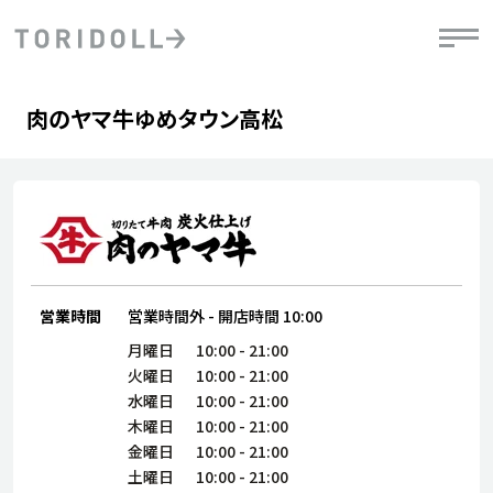
Skip to content
Return to Nav
Day of the Week
phone
Hours
肉のヤマ牛ゆめタウン高松
PRニュース
中長期経営計画
ライブラリ
IRニュース
決
地
方針
ファイナンス戦略
トリドールのサステナビリティ
有
気
デジタルトランス
粟田社長が語る
財
資
会社情報
フォーメーション戦略
トリドールのサステナビリティ
決
エ
粟田社長が語るトリドールDX
ステークホルダーとの
月
自
経営理念
コミュニケーション
DXビジョン2028
営業時間
営業時間外
-
開店時間
10:00
チ
人
トリドールのDX ～これまでとこれから～
月曜日
10:00
-
21:00
連
ニュース
火曜日
10:00
-
21:00
商品
水曜日
10:00
-
21:00
人
木曜日
10:00
-
21:00
株主・投資家情報
ダ
金曜日
10:00
-
21:00
働
土曜日
10:00
-
21:00