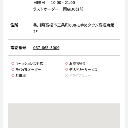
サステナビリティ
人
日曜日
10:00
-
21:00
ラストオーダー 閉店30分前
労
サプ
ブランド
店舗検索
住所
香川県高松市三条町608-1ゆめタウン高松東館
社
店舗一覧
採用情報
2F
よくある質問・お問い合わせ
電話番号
087-865-3009
日本語
English
简体中文
キャッシュレス対応
お持ち帰り
モバイルオーダー
デリバリーサービス
駐車場
ドライブスルー