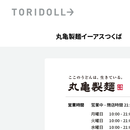
Skip to content
Return to Nav
Day of the Week
phone
Hours
丸亀製麺イーアスつくば
PRニュース
中長期経営計画
ライブラリ
ファイナンス戦略
トリドールのサステナビ
デジタルトランス
粟田社長が語る
フォーメーション戦略
トリドールのサステナビ
粟田社長が語るトリドール
ステークホルダーとの
コミュニケーション
DXビジョン2028
トリドールのDX ～これま
営業時間
営業中
-
閉店時間
21
月曜日
10:00
-
21:
火曜日
10:00
-
21:
水曜日
10:00
-
21: