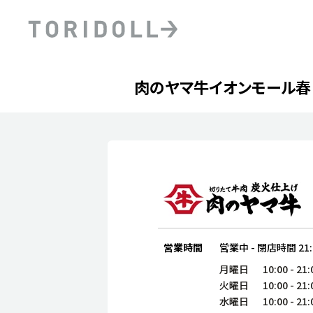
Skip to content
Return to Nav
Day of the Week
phone
Hours
肉のヤマ牛イオンモール春
PRニュース
中長期経営計画
ライブラリ
ファイナンス戦略
トリドールのサステナビ
デジタルトランス
粟田社長が語る
フォーメーション戦略
トリドールのサステナビ
粟田社長が語るトリドール
ステークホルダーとの
コミュニケーション
DXビジョン2028
トリドールのDX ～これま
営業時間
営業中
-
閉店時間
21
月曜日
10:00
-
21:
火曜日
10:00
-
21:
水曜日
10:00
-
21: