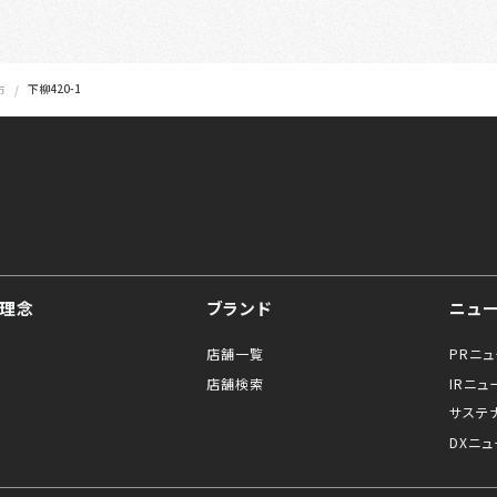
下柳420-1
市
理念
ブランド
ニュ
店舗一覧
PRニ
店舗検索
IRニュ
サステ
DXニュ