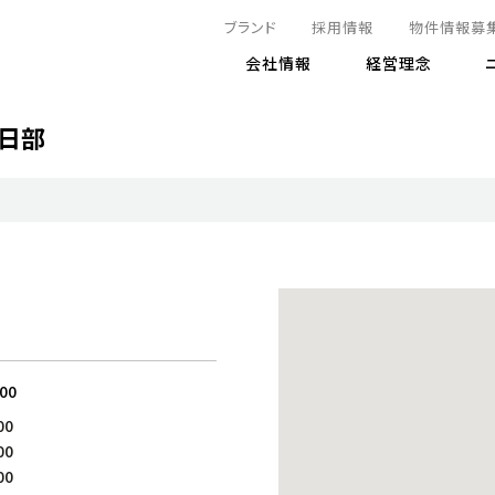
ブランド
採用情報
物件情報募
会社情報
経営理念
日部
IRニュース
決算情報
地球とともに
サステナビリティニュース
株式
責任
方針・マネジメント体制
株式事
コーポ
リティ
有価証券報告書
気候変動への対応
株主総
コンプ
財務情報
資源循環に向けて
アナリ
リスク
リティ
決算レビュー
エネルギー使用量の削減
株式取
リスク
DX
月次売上高レポート
自然との共生
電子公
サステ
チャートジェネレータ
株主優
人と社会とともに
GRI
でとこれから～
連結財務諸表
免責事
:00
商品・サービス
ESG
00
IRカ
人材の育成
00
外部
ダイバーシティの推進
00
株主