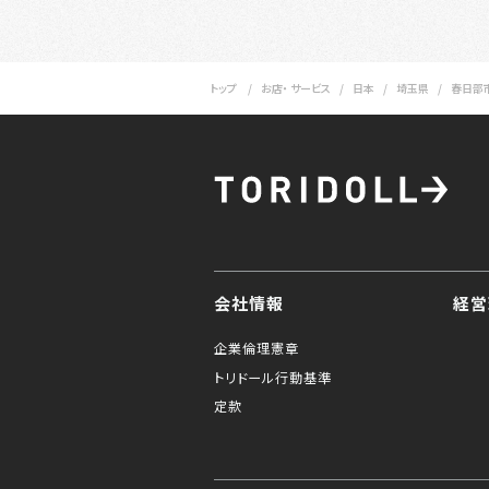
トップ
お店・ サービス
日本
埼玉県
春日部
会社情報
経営
企業倫理憲章
トリドール行動基準
定款