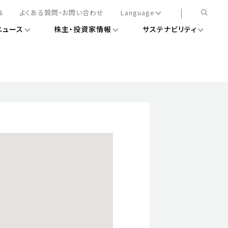
集
よくある質問・お問い合わせ
Language
ニュース
株主・投資家情報
サステナビリティ
日本語
English
簡体中文
情報
ある経営基盤の構築
DXニュース
務手続きについて
レート・ガバナンス
会
ライアンス
ストカバレッジ
マネジメント
扱規則
情報
告
ィナビリティデータ
待について
スタンダード対照表
項
調査用インデックス
レンダー
評価
通信