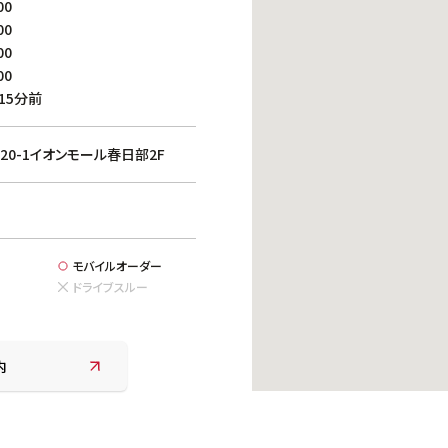
00
働きがいのある職場環境
00
ディス
人材基本データ
00
労働安全衛生への取り組み
00
15分前
サプライチェーンマネジメント
社会貢献活動
0-1イオンモール春日部2F
モバイルオーダー
ドライブスルー
内