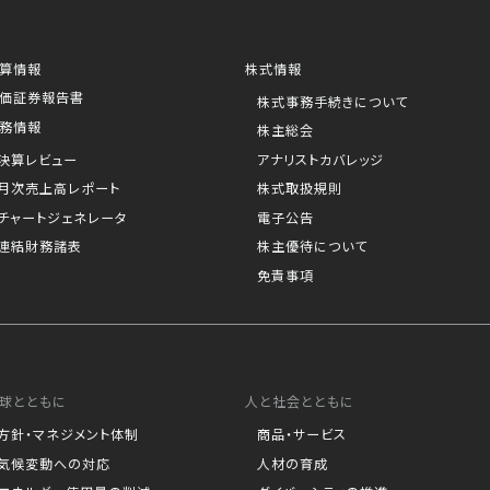
算情報
株式情報
価証券報告書
株式事務手続きについて
務情報
株主総会
決算レビュー
アナリストカバレッジ
月次売上高レポート
株式取扱規則
チャートジェネレータ
電子公告
連結財務諸表
株主優待について
免責事項
球とともに
人と社会とともに
方針・マネジメント体制
商品・サービス
気候変動への対応
人材の育成