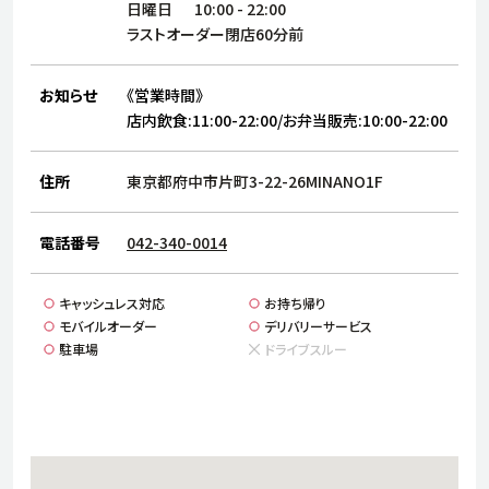
サステナビリティ
人
日曜日
10:00
-
22:00
ラストオーダー閉店60分前
労
サプ
ブランド
店舗検索
お知らせ
《営業時間》
社
店舗一覧
採用情報
店内飲食:11:00-22:00/お弁当販売:10:00-22:00
よくある質問・お問い合わせ
住所
東京都府中市片町3-22-26MINANO1F
日本語
English
简体中文
電話番号
042-340-0014
キャッシュレス対応
お持ち帰り
モバイルオーダー
デリバリーサービス
駐車場
ドライブスルー