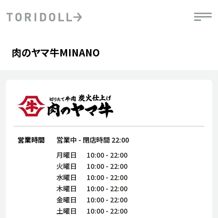
Skip to content
Return to Nav
Day of the Week
phone
Hours
肉のヤマ牛MINANO
PRニュース
中長期経営計画
ライブラリ
IRニュース
決
地
方針
ファイナンス戦略
トリドールのサステナビリティ
有
気
デジタルトランス
粟田社長が語る
財
資
会社情報
フォーメーション戦略
トリドールのサステナビリティ
決
エ
粟田社長が語るトリドールDX
ステークホルダーとの
月
自
経営理念
コミュニケーション
DXビジョン2028
営業時間
営業中
-
閉店時間
22:00
チ
人
トリドールのDX ～これまでとこれから～
月曜日
10:00
-
22:00
連
ニュース
火曜日
10:00
-
22:00
商品
水曜日
10:00
-
22:00
人
木曜日
10:00
-
22:00
株主・投資家情報
ダ
金曜日
10:00
-
22:00
働
土曜日
10:00
-
22:00