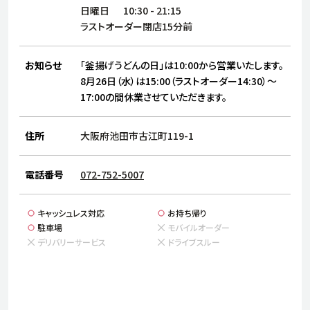
サステナビリティ
人
日曜日
10:30
-
21:15
労
ラストオーダー閉店15分前
サプ
ブランド
店舗検索
社
お知らせ
「釜揚げうどんの日」は10:00から営業いたします。
店舗一覧
採用情報
8月26日（水）は15:00（ラストオーダー14:30）～
17:00の間休業させていただきます。
よくある質問・お問い合わせ
住所
大阪府池田市古江町119-1
日本語
English
简体中文
電話番号
072-752-5007
キャッシュレス対応
お持ち帰り
駐車場
モバイルオーダー
デリバリーサービス
ドライブスルー