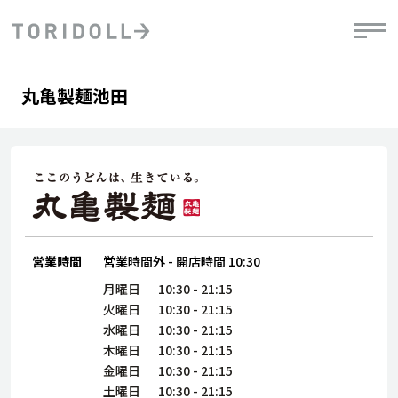
Skip to content
Return to Nav
Day of the Week
phone
Hours
丸亀製麺池田
PRニュース
中長期経営計画
ライブラリ
IRニュース
決
地
方針
ファイナンス戦略
トリドールのサステナビリティ
有
気
デジタルトランス
粟田社長が語る
財
資
会社情報
フォーメーション戦略
トリドールのサステナビリティ
決
エ
粟田社長が語るトリドールDX
ステークホルダーとの
月
自
経営理念
コミュニケーション
DXビジョン2028
営業時間
営業時間外
-
開店時間
10:30
チ
人
トリドールのDX ～これまでとこれから～
連
月曜日
10:30
-
21:15
ニュース
商品
火曜日
10:30
-
21:15
人
水曜日
10:30
-
21:15
株主・投資家情報
木曜日
10:30
-
21:15
ダ
金曜日
10:30
-
21:15
働
土曜日
10:30
-
21:15