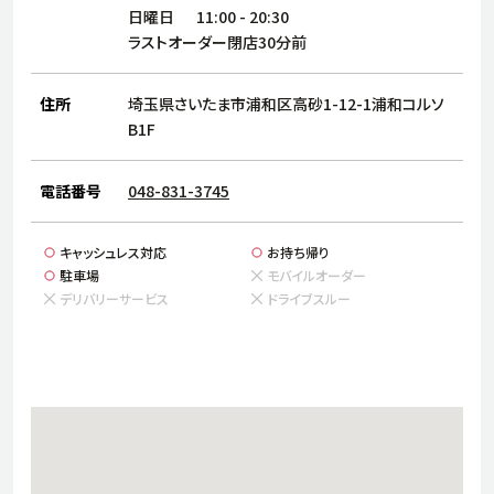
サステナビリティ
人
日曜日
11:00
-
20:30
労
ラストオーダー閉店30分前
サプ
ブランド
店舗検索
社
住所
埼玉県さいたま市浦和区高砂1-12-1浦和コルソ
店舗一覧
採用情報
B1F
よくある質問・お問い合わせ
電話番号
048-831-3745
日本語
English
简体中文
キャッシュレス対応
お持ち帰り
駐車場
モバイルオーダー
デリバリーサービス
ドライブスルー