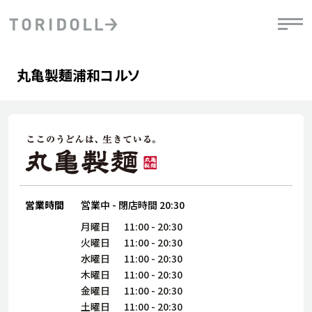
Skip to content
Return to Nav
Day of the Week
phone
Hours
丸亀製麺浦和コルソ
PRニュース
中長期経営計画
ライブラリ
IRニュース
決
地
方針
ファイナンス戦略
トリドールのサステナビリティ
有
気
デジタルトランス
粟田社長が語る
財
資
会社情報
フォーメーション戦略
トリドールのサステナビリティ
決
エ
粟田社長が語るトリドールDX
ステークホルダーとの
月
自
経営理念
コミュニケーション
DXビジョン2028
営業時間
営業中
-
閉店時間
20:30
チ
人
トリドールのDX ～これまでとこれから～
連
月曜日
11:00
-
20:30
ニュース
商品
火曜日
11:00
-
20:30
人
水曜日
11:00
-
20:30
株主・投資家情報
木曜日
11:00
-
20:30
ダ
金曜日
11:00
-
20:30
働
土曜日
11:00
-
20:30