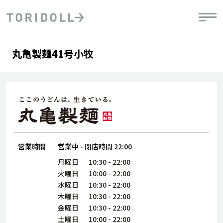
Skip to content
Return to Nav
Day of the Week
phone
Hours
丸亀製麺41号小牧
PRニュース
中長期経営計画
ライブラリ
IRニュース
決
地
方針
ファイナンス戦略
トリドールのサステナビリティ
有
気
デジタルトランス
粟田社長が語る
財
資
会社情報
フォーメーション戦略
トリドールのサステナビリティ
決
エ
粟田社長が語るトリドールDX
ステークホルダーとの
月
自
経営理念
コミュニケーション
DXビジョン2028
営業時間
営業中
-
閉店時間
22:00
チ
人
トリドールのDX ～これまでとこれから～
連
月曜日
10:30
-
22:00
ニュース
商品
火曜日
10:00
-
22:00
人
水曜日
10:30
-
22:00
株主・投資家情報
木曜日
10:30
-
22:00
ダ
金曜日
10:30
-
22:00
働
土曜日
10:00
-
22:00