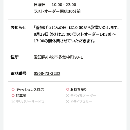
サステナビリティ
人
日曜日
10:00
-
22:00
労
ラストオーダー閉店30分前
サプ
ブランド
店舗検索
社
お知らせ
「釜揚げうどんの日」は10:00から営業いたします。
店舗一覧
採用情報
8月19日（水）は15:00（ラストオーダー14:30）～
17:00の間休業させていただきます。
よくある質問・お問い合わせ
住所
愛知県小牧市多気中町93-1
日本語
English
简体中文
電話番号
0568-73-3232
キャッシュレス対応
お持ち帰り
駐車場
モバイルオーダー
デリバリーサービス
ドライブスルー