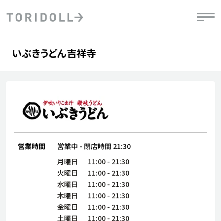
Skip to content
Return to Nav
Day of the Week
phone
Hours
いぶきうどん吉祥寺
PRニュース
中長期経営計画
ライブラリ
IRニュース
決
地
方針
ファイナンス戦略
トリドールのサステナビリティ
有
気
デジタルトランス
粟田社長が語る
財
資
会社情報
フォーメーション戦略
トリドールのサステナビリティ
決
エ
粟田社長が語るトリドールDX
ステークホルダーとの
月
自
経営理念
コミュニケーション
DXビジョン2028
チ
営業時間
営業中
-
閉店時間
21:30
人
トリドールのDX ～これまでとこれから～
連
月曜日
11:00
-
21:30
ニュース
商品
火曜日
11:00
-
21:30
人
水曜日
11:00
-
21:30
株主・投資家情報
木曜日
11:00
-
21:30
ダ
金曜日
11:00
-
21:30
働
土曜日
11:00
-
21:30