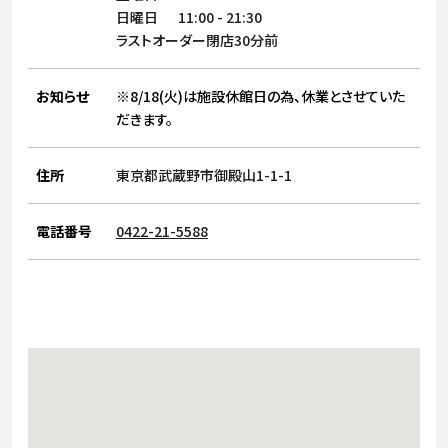
サステナビリティ
人
日曜日
11:00
-
21:30
労
ラストオーダー閉店30分前
サプ
ブランド
店舗検索
社
お知らせ
※8/18(火)は施設休館日の為、休業とさせていた
店舗一覧
採用情報
だきます。
よくある質問・お問い合わせ
住所
東京都武蔵野市御殿山1-1-1
日本語
English
简体中文
電話番号
0422-21-5588