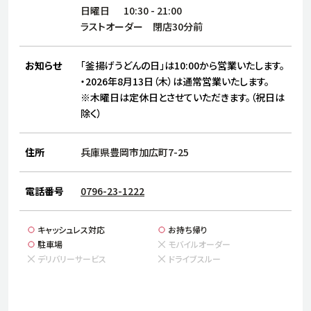
サステナビリティ
人
日曜日
10:30
-
21:00
労
ラストオーダー 閉店30分前
サプ
ブランド
店舗検索
社
お知らせ
「釜揚げうどんの日」は10:00から営業いたします。
店舗一覧
採用情報
・2026年8月13日（木）は通常営業いたします。
※木曜日は定休日とさせていただきます。（祝日は
よくある質問・お問い合わせ
除く）
日本語
English
简体中文
住所
兵庫県豊岡市加広町7-25
電話番号
0796-23-1222
キャッシュレス対応
お持ち帰り
駐車場
モバイルオーダー
デリバリーサービス
ドライブスルー