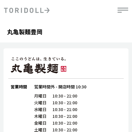
Skip to content
Return to Nav
Day of the Week
phone
Hours
丸亀製麺豊岡
PRニュース
中長期経営計画
ライブラリ
IRニュース
決
地
方針
ファイナンス戦略
トリドールのサステナビリティ
有
気
デジタルトランス
粟田社長が語る
財
資
会社情報
フォーメーション戦略
トリドールのサステナビリティ
決
エ
粟田社長が語るトリドールDX
ステークホルダーとの
月
自
経営理念
コミュニケーション
DXビジョン2028
営業時間
営業時間外
-
開店時間
10:30
チ
人
トリドールのDX ～これまでとこれから～
連
月曜日
10:30
-
21:00
ニュース
商品
火曜日
10:30
-
21:00
人
水曜日
10:30
-
21:00
株主・投資家情報
木曜日
10:30
-
21:00
ダ
金曜日
10:30
-
21:00
働
土曜日
10:30
-
21:00