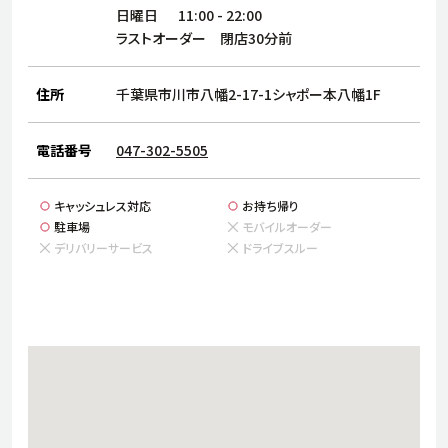
サステナビリティ
人
日曜日
11:00
-
22:00
労
ラストオーダー 閉店30分前
サプ
ブランド
店舗検索
社
住所
千葉県市川市八幡2-17-1シャポー本八幡1F
店舗一覧
採用情報
よくある質問・お問い合わせ
電話番号
047-302-5505
キャッシュレス対応
お持ち帰り
日本語
English
简体中文
駐車場
モバイルオーダー
デリバリーサービス
ドライブスルー