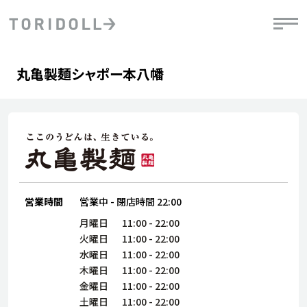
Skip to content
Return to Nav
Day of the Week
phone
Hours
丸亀製麺シャポー本八幡
PRニュース
中長期経営計画
ライブラリ
IRニュース
決
地
方針
ファイナンス戦略
トリドールのサステナビリティ
有
気
デジタルトランス
粟田社長が語る
財
資
会社情報
フォーメーション戦略
トリドールのサステナビリティ
決
エ
粟田社長が語るトリドールDX
ステークホルダーとの
月
自
経営理念
コミュニケーション
DXビジョン2028
営業時間
営業中
-
閉店時間
22:00
チ
人
トリドールのDX ～これまでとこれから～
連
月曜日
11:00
-
22:00
ニュース
商品
火曜日
11:00
-
22:00
人
水曜日
11:00
-
22:00
株主・投資家情報
木曜日
11:00
-
22:00
ダ
金曜日
11:00
-
22:00
働
土曜日
11:00
-
22:00