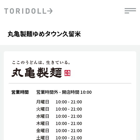
Skip to content
Return to Nav
Day of the Week
phone
Hours
丸亀製麺ゆめタウン久留米
PRニュース
中長期経営計画
ライブラリ
IRニュース
決
地
方針
ファイナンス戦略
トリドールのサステナビリティ
有
気
デジタルトランス
粟田社長が語る
財
資
会社情報
フォーメーション戦略
トリドールのサステナビリティ
決
エ
粟田社長が語るトリドールDX
ステークホルダーとの
月
自
経営理念
コミュニケーション
DXビジョン2028
営業時間
営業時間外
-
開店時間
10:00
チ
人
トリドールのDX ～これまでとこれから～
連
月曜日
10:00
-
21:00
ニュース
商品
火曜日
10:00
-
21:00
人
水曜日
10:00
-
21:00
株主・投資家情報
木曜日
10:00
-
21:00
ダ
金曜日
10:00
-
21:00
働
土曜日
10:00
-
21:00