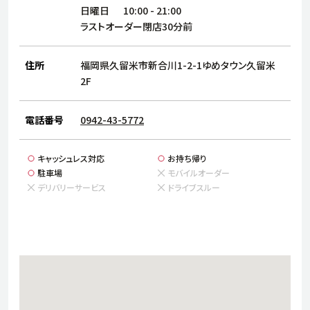
サステナビリティ
人
日曜日
10:00
-
21:00
労
ラストオーダー閉店30分前
サプ
ブランド
店舗検索
社
住所
福岡県久留米市新合川1-2-1ゆめタウン久留米
店舗一覧
採用情報
2F
よくある質問・お問い合わせ
電話番号
0942-43-5772
日本語
English
简体中文
キャッシュレス対応
お持ち帰り
駐車場
モバイルオーダー
デリバリーサービス
ドライブスルー