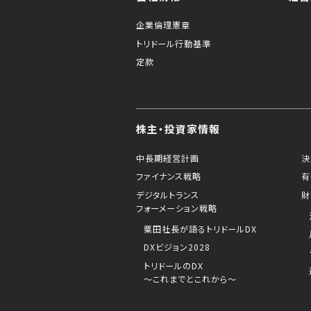
企業倫理憲章
トリドール行動基準
定款
株主・投資家情報
中長期経営計画
決
ファイナンス戦略
有
デジタルトランス
財
フォーメーション戦略
粟田社長が語るトリドールDX
DXビジョン2028
トリドールのDX
～これまでとこれから～