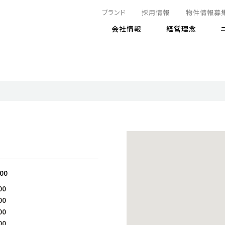
ブランド
採用情報
物件情報募
会社情報
経営理念
IRニュース
決算情報
地球とともに
サステナビリティニュース
株式
責任
方針・マネジメント体制
株式事
コーポ
リティ
有価証券報告書
気候変動への対応
株主総
コンプ
財務情報
資源循環に向けて
アナリ
リスク
リティ
決算レビュー
エネルギー使用量の削減
株式取
リスク
DX
月次売上高レポート
自然との共生
電子公
サステ
チャートジェネレータ
株主優
人と社会とともに
GRI
でとこれから～
:00
連結財務諸表
免責事
商品・サービス
ESG
00
IRカ
00
人材の育成
外部
00
ダイバーシティの推進
株主
00