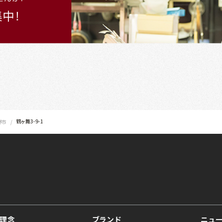
鶴ヶ舞3-9-1
野市
理念
ブランド
ニュ