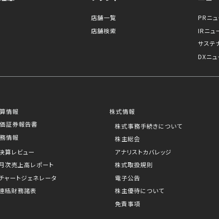
店舗一覧
PRニ
店舗検索
IRニュ
サステ
DXニュ
算情報
株式情報
価証券報告書
株式事務手続きについて
務情報
株主総会
決算レビュー
アナリストカバレッジ
月次売上高レポート
株式取扱規則
チャートジェネレータ
電子公告
連結財務諸表
株主優待について
免責事項