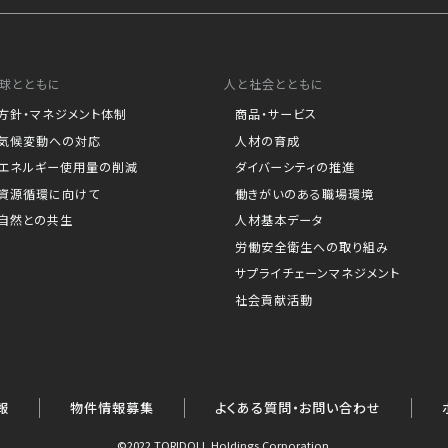
球とともに
人と社会とともに
方針・マネジメント体制
商品・サービス
気候変動への対応
人材の育成
エネルギー使用量の削減
ダイバーシティの推進
資源循環に向けて
働きがいのある職場環境
自然との共生
人材基本データ
労働安全衛生への取り組み
サプライチェーンマネジメント
社会貢献活動
報
物件情報募集
よくある質問・お問い合わせ
©2022 TORIDOLL Holdings Corporation.