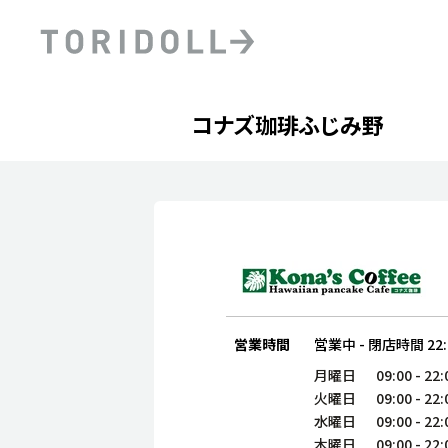
Skip to content
Return to Nav
Day of the Week
phone
Hours
コナズ珈琲ふじみ野
PRニュース
中長期経営計画
ライブラリ
ファイナンス戦略
トリドールのサステナビ
デジタルトランス
粟田社長が語る
フォーメーション戦略
トリドールのサステナビ
粟田社長が語るトリドール
ステークホルダーとの
コミュニケーション
DXビジョン2028
トリドールのDX ～これま
営業時間
営業中
-
閉店時間
22
月曜日
09:00
-
22:
火曜日
09:00
-
22:
水曜日
09:00
-
22:
木曜日
09:00
-
22: