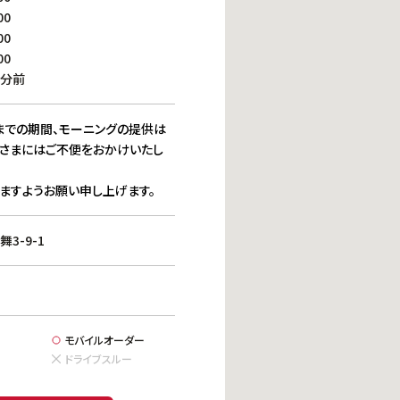
働きがいのある職場環境
00
ディス
人材基本データ
00
00
労働安全衛生への取り組み
0分前
サプライチェーンマネジメント
社会貢献活動
(日)までの期間、モーニングの提供は
客さまにはご不便をおかけいたし
ますようお願い申し上げます。
3-9-1
モバイルオーダー
ドライブスルー