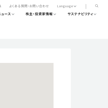
集
よくある質問・お問い合わせ
Language
ニュース
株主・投資家情報
サステナビリティ
日本語
English
簡体中文
情報
ある経営基盤の構築
DXニュース
務手続きについて
レート・ガバナンス
会
ライアンス
ストカバレッジ
マネジメント
扱規則
情報
告
ィナビリティデータ
待について
スタンダード対照表
項
調査用インデックス
レンダー
評価
通信