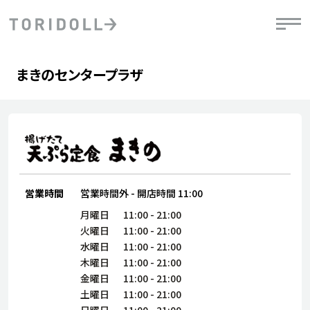
Skip to content
Return to Nav
Day of the Week
phone
Hours
まきのセンタープラザ
PRニュース
中長期経営計画
ライブラリ
IRニュース
決
地
方針
ファイナンス戦略
トリドールのサステナビリティ
有
気
デジタルトランス
粟田社長が語る
財
資
会社情報
フォーメーション戦略
トリドールのサステナビリティ
決
エ
粟田社長が語るトリドールDX
ステークホルダーとの
月
自
経営理念
営業時間
営業時間外
-
開店時間
11:00
コミュニケーション
DXビジョン2028
チ
人
月曜日
11:00
-
21:00
トリドールのDX ～これまでとこれから～
連
火曜日
11:00
-
21:00
ニュース
商品
水曜日
11:00
-
21:00
人
木曜日
11:00
-
21:00
株主・投資家情報
ダ
金曜日
11:00
-
21:00
土曜日
11:00
-
21:00
働
日曜日
11:00
-
21:00