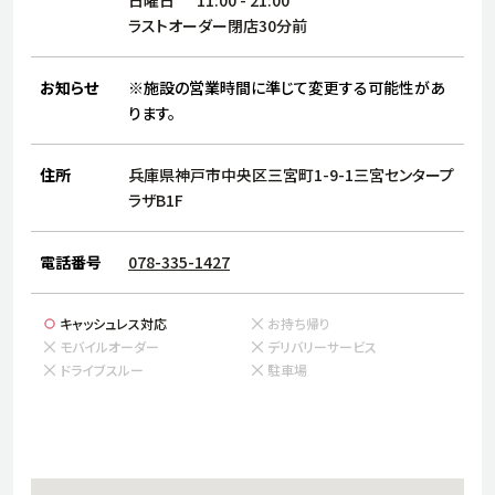
サステナビリティ
人
ラストオーダー閉店30分前
労
サプ
ブランド
店舗検索
お知らせ
※施設の営業時間に準じて変更する可能性があ
社
ります。
店舗一覧
採用情報
よくある質問・お問い合わせ
住所
兵庫県神戸市中央区三宮町1-9-1三宮センタープ
ラザB1F
日本語
English
简体中文
電話番号
078-335-1427
キャッシュレス対応
お持ち帰り
モバイルオーダー
デリバリーサービス
ドライブスルー
駐車場