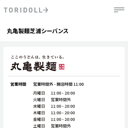
Skip to content
Return to Nav
Day of the Week
phone
Hours
丸亀製麺芝浦シーバンス
PRニュース
中長期経営計画
ライブラリ
IRニュース
決
地
方針
ファイナンス戦略
トリドールのサステナビリティ
有
気
デジタルトランス
粟田社長が語る
財
資
会社情報
フォーメーション戦略
トリドールのサステナビリティ
決
エ
粟田社長が語るトリドールDX
ステークホルダーとの
月
自
経営理念
コミュニケーション
DXビジョン2028
営業時間
営業時間外
-
開店時間
11:00
チ
人
トリドールのDX ～これまでとこれから～
連
月曜日
11:00
-
20:00
ニュース
商品
火曜日
営業時間外
人
水曜日
11:00
-
20:00
株主・投資家情報
木曜日
11:00
-
20:00
ダ
金曜日
11:00
-
20:00
働
土曜日
営業時間外