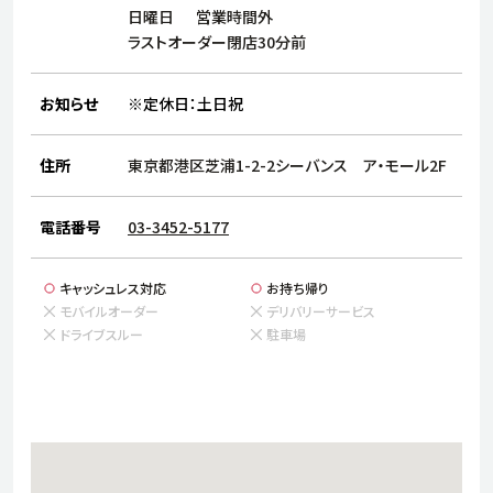
サステナビリティ
人
日曜日
営業時間外
労
ラストオーダー閉店30分前
サプ
ブランド
店舗検索
社
お知らせ
※定休日：土日祝
店舗一覧
採用情報
よくある質問・お問い合わせ
住所
東京都港区芝浦1-2-2シーバンス ア・モール2F
電話番号
03-3452-5177
日本語
English
简体中文
キャッシュレス対応
お持ち帰り
モバイルオーダー
デリバリーサービス
ドライブスルー
駐車場