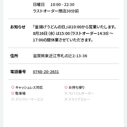
サステナビリティ
人
日曜日
10:00
-
22:30
労
ラストオーダー閉店30分前
サプ
ブランド
店舗検索
社
お知らせ
「釜揚げうどんの日」は10:00から営業いたします。
店舗一覧
採用情報
8月26日（水）は15:00（ラストオーダー14:30）～
17:00の間休業させていただきます。
よくある質問・お問い合わせ
住所
滋賀県東近江市札の辻2-13-36
日本語
English
简体中文
電話番号
0748-20-2631
キャッシュレス対応
お持ち帰り
駐車場
モバイルオーダー
デリバリーサービス
ドライブスルー