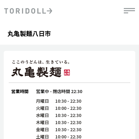
Skip to content
Return to Nav
Day of the Week
phone
Hours
丸亀製麺八日市
PRニュース
中長期経営計画
ライブラリ
IRニュース
決
地
方針
ファイナンス戦略
トリドールのサステナビリティ
有
気
デジタルトランス
粟田社長が語る
財
資
会社情報
フォーメーション戦略
トリドールのサステナビリティ
決
エ
粟田社長が語るトリドールDX
ステークホルダーとの
月
自
経営理念
コミュニケーション
DXビジョン2028
営業時間
営業中
-
閉店時間
22:30
チ
人
トリドールのDX ～これまでとこれから～
連
月曜日
10:30
-
22:30
ニュース
商品
火曜日
10:00
-
22:30
人
水曜日
10:30
-
22:30
株主・投資家情報
木曜日
10:30
-
22:30
ダ
金曜日
10:30
-
22:30
働
土曜日
10:00
-
22:30